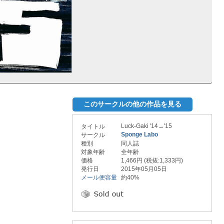
このサークルの他の作品を見る
Luck-Gaki '14→'15
タイトル
Sponge Labo
サークル
種別
同人誌
対象年齢
全年齢
価格
1,466円 (税抜:1,333円)
発行日
2015年05月05日
メール便容量
約40%