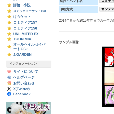
コミティ
発行イベント名
評論
|
小説
オンデ
印刷方式
コミックマーケット108
けもケット
2014年春から2015年春までの一
コミティア157
コミティア156
UNLIMITED EX
TOON MIX
サンプル画像
オールヘイルセイバ
ートロン
J.GARDEN
インフォメーション
サイトについて
ヘルプページ
お問い合わせ
X(Twitter)
Facebook