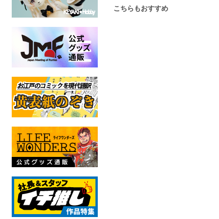
こちらもおすすめ
君を祈る光
イラストカードｓｅｔ
【価格改定版】Ti
Natures vol
【思い出】
へりき
mofu
オリジナル
ノロシノモリ
イラ
全年齢
オリジナル
全年
全年齢