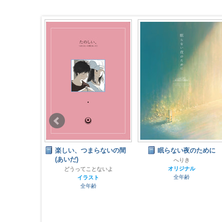
ny Little
楽しい、つまらないの間
眠らない夜のために
.01 "CATS"
(あいだ)
へりき
wa
オリジナル
どうってことないよ
スト
全年齢
イラスト
齢
全年齢