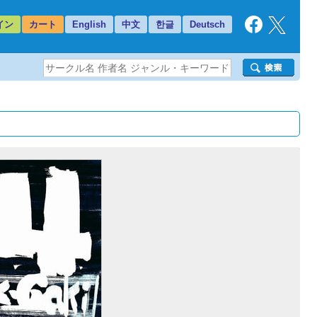
イン
カート
English
中文
한글
Deutsch