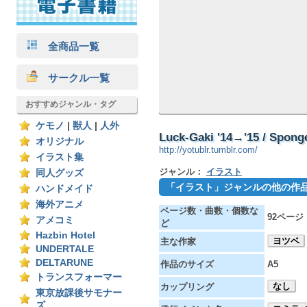
全商品一覧
サークル一覧
おすすめジャンル・タグ
ケモノ
|
獣人
|
人外
Luck-Gaki '14→'15 / Spong
オリジナル
http://yotublr.tumblr.com/
イラスト集
ジャンル：
イラスト
同人グッズ
「イラスト」ジャンルの他の作
ハンドメイド
海外アニメ
ページ数・曲数・個数な
92ページ
アメコミ
ど
Hazbin Hotel
ヨツベ
主な作家
UNDERTALE
DELTARUNE
作品のサイズ
A5
トランスフォーマー
なし
カップリング
東京放課後サモナー
ズ