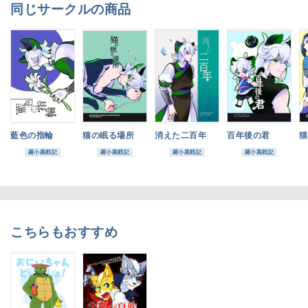
同じサークルの商品
藍色の指輪
猫の眠る場所
消えた二百年
百年後の君
猫
羅小黒戦記
羅小黒戦記
羅小黒戦記
羅小黒戦記
こちらもおすすめ