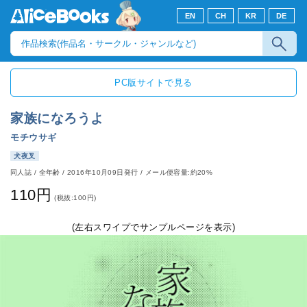
EN
CH
KR
DE
PC版サイトで見る
家族になろうよ
モチウサギ
犬夜叉
同人誌
/
全年齢
/
2016年10月09日発行
/ メール便容量:約20%
110円
(税抜:100円)
(左右スワイプでサンプルページを表示)