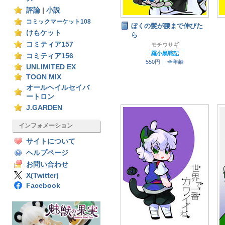
評論
|
小説
コミックマーケット108
ぼくの髪が腰まで伸びた
けもケット
ら
コミティア157
モチウサギ
羅小黒戦記
コミティア156
550円｜
全年齢
UNLIMITED EX
TOON MIX
オールヘイルセイバ
ートロン
J.GARDEN
インフォメーション
サイトについて
ヘルプページ
お問い合わせ
X(Twitter)
Facebook