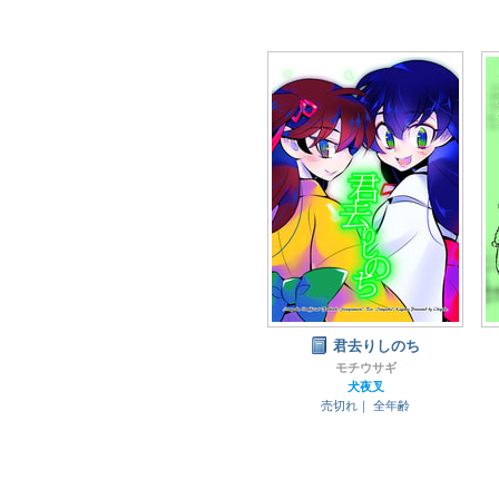
君去りしのち
モチウサギ
犬夜叉
売切れ｜
全年齢