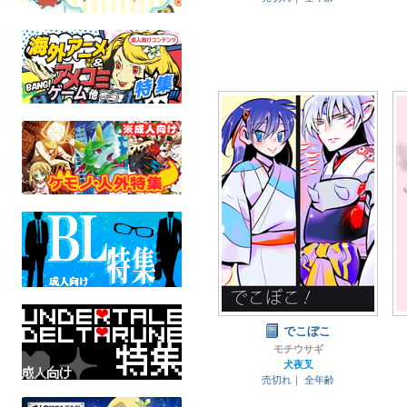
でこぼこ
モチウサギ
犬夜叉
売切れ｜
全年齢