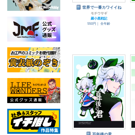
世界で一番カワイイね
モチウサギ
羅小黒戦記
550円｜
全年齢
百年後の君