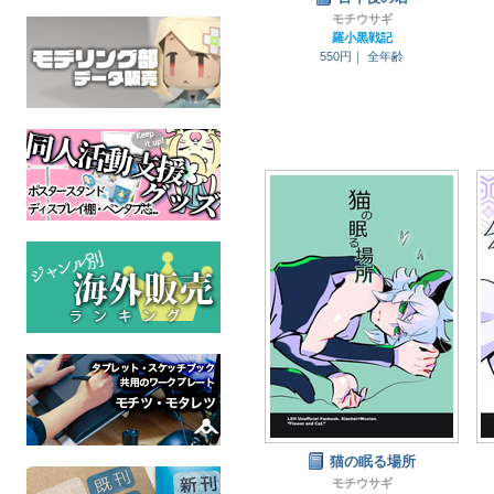
モチウサギ
羅小黒戦記
550円｜
全年齢
猫の眠る場所
モチウサギ