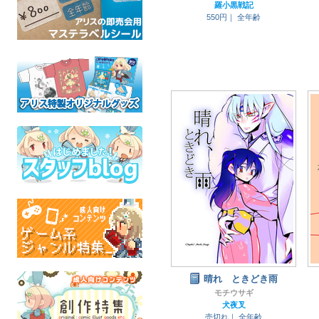
羅小黒戦記
550円｜
全年齢
晴れ ときどき雨
モチウサギ
犬夜叉
売切れ｜
全年齢