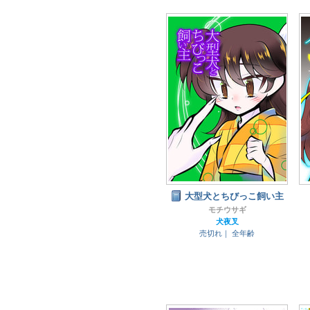
大型犬とちびっこ飼い主
モチウサギ
犬夜叉
売切れ｜
全年齢