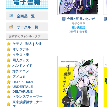
全商品一覧
今日と明日のあいだ
モチウサギ
サークル一覧
羅小黒戦記
330円｜
全年齢
おすすめジャンル・タグ
ケモノ
|
獣人
|
人外
オリジナル
イラスト集
同人グッズ
ハンドメイド
海外アニメ
アメコミ
Hazbin Hotel
UNDERTALE
DELTARUNE
トランスフォーマー
東京放課後サモナー
ズ