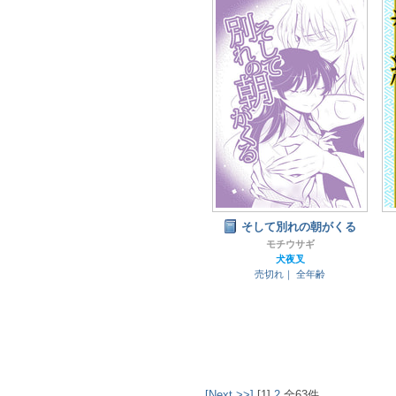
そして別れの朝がくる
モチウサギ
犬夜叉
売切れ｜
全年齢
[Next >>]
[1]
2
全63件