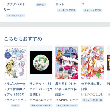
ーナナタペスト
セット
ジ
ポケモン
リー
メイドインアビス
メイドインアビス
メイドインアビス
こちらもおすすめ
ドラゴンカーセ
リンテット - 75
君と同じでした
セアラ様の尊い
P
ックス(白龍×フ
ｍｍ缶バッジ(片
い事～猫バス妄
日常。
ィアット500F)
目閉じ)
想記～
けもののこしかけ
ブラック・クラッシャー
あーばんにゃるど
けもののこしかけ
キャットバスターズ
ケモノ
キャットバスターズ
キャットバスターズ