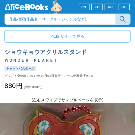
EN
CH
KR
DE
PC版サイトで見る
ショウキョウアクリルスタンド
ＷＯＮＤＥＲ ＰＬＡＮＥＴ
キャットバスターズ
グッズ
/
全年齢
/
2017年10月08日発行
/ メール便容量:約50%
880円
(税抜:800円)
(左右スワイプでサンプルページを表示)