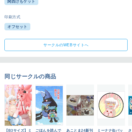
関西けもケット
印刷方式
オフセット
サークルのWEBサイトへ
同じサークルの商品
【B3サイズ】ミ
ごほんを読んで
あことま24新刊
ミーナナ缶バッ
さ