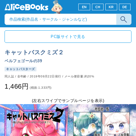
EN
CH
KR
DE
PC版サイトで見る
キャットバスクミズ２
ベルフェゴールの39
キャットバスターズ
同人誌
/
全年齢
/
2019年09月22日発行
/ メール便容量:約20%
1,466円
(税抜:1,333円)
(左右スワイプでサンプルページを表示)