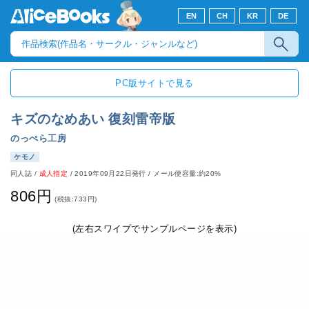
EN
CH
KR
DE
PC版サイトで見る
キズのなめあい 復刻雷帝版
のっぺら工房
ケモノ
同人誌
/
成人指定
/
2019年09月22日発行
/ メール便容量:約20%
806円
(税抜:733円)
(左右スワイプでサンプルページを表示)