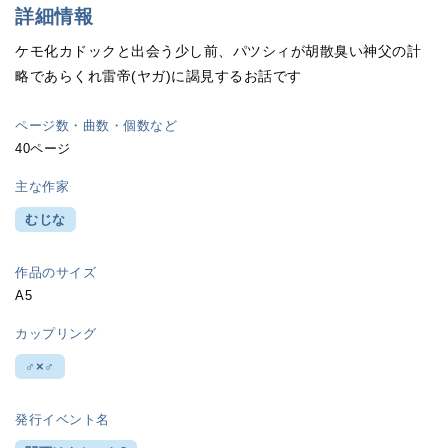
詳細情報
ケモ化カドックと出会う少し前、パツシィが胡散臭い神父の計
略であらくれ雷帝(ヤガ)に謁見するお話です
ページ数・曲数・個数など
40ページ
主な作家
むじな
作品のサイズ
A5
カップリング
♂×♂
発行イベント名