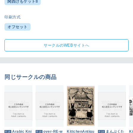
関西けもケット8
印刷方式
オフセット
サークルのWEBサイトへ
同じサークルの商品
Arabic Kni
over-RE-w
KittchenAntiqu
まんぷくた
K
R18
R18
R18