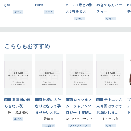
ght
rite6
eⅠ ～1巻と2巻
ぬきのちんパー
e
と3巻をまとめ
ティー
巻
ケモノ
ケモノ
た風味～【価格
め
ケモノ
ケモノ
改定版】
こちらもおすすめ
常陸国の眠
神様にふた
ロイヤルマ
モトエナさ
プ
R18
R18
R18
R18
らせない夜
なりになって孕
ムージャアンソ
ん今回はウケで
ア
豚 出没注意
ませたいとお願
ロジー【 艶鱗
お願いしま
ド
いした話
愛昧亭
― Lustrous Sc
めいぴっぴランド
す！！
まんだら亭
魂これ
ales ― 】
ふたなり
ファイナルファ...
ケモノ