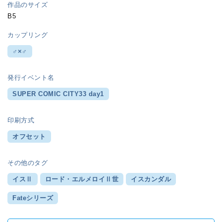
作品のサイズ
B5
カップリング
♂×♂
発行イベント名
SUPER COMIC CITY33 day1
印刷方式
オフセット
その他のタグ
イスⅡ
ロード・エルメロイⅡ世
イスカンダル
Fateシリーズ