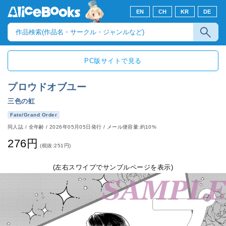
EN
CH
KR
DE
PC版サイトで見る
プロウドオブユー
三色の虹
Fate/Grand Order
同人誌
/
全年齢
/
2026年05月05日発行
/ メール便容量:約10%
276円
(税抜:251円)
(左右スワイプでサンプルページを表示)