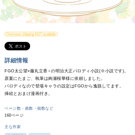
Overseas shipping NOT available
詳細情報
FGO太公望×藤丸立香♀の明治大正パロディ小説(※小説です)。
原案にたまご、執筆は絢瀬桜華様に依頼しました。
パロディなので登場キャラの設定はFGOから逸脱してます。
挿絵とおまけ漫画付き。
ページ数・曲数・個数など
160ページ
主な作家