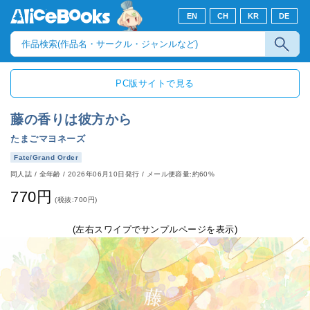
EN
CH
KR
DE
PC版サイトで見る
藤の香りは彼方から
たまごマヨネーズ
Fate/Grand Order
同人誌
/
全年齢
/
2026年06月10日発行
/ メール便容量:約60%
770円
(税抜:700円)
(左右スワイプでサンプルページを表示)