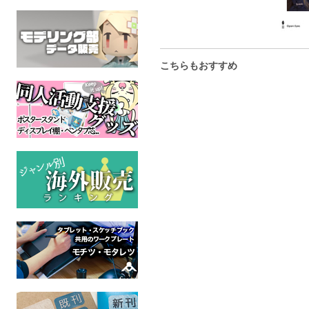
こちらもおすすめ
プロウドオブユー
FGO オベロン ミニアク
プトレマイ
リルキーホルダー
スタンド
三色の虹
Fate/Grand Order
orgaworks
トラト
全年齢
Fate/Grand Order
Fate/Gran
全年齢