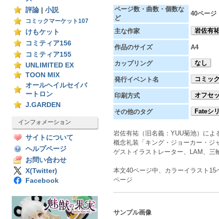
ページ数・曲数・個数な
評論
|
小説
40ページ
ど
コミックマーケット107
岩佐有
主な作家
けもケット
コミティア156
作品のサイズ
A4
コミティア155
なし
カップリング
UNLIMITED EX
TOON MIX
コミック
発行イベント名
オールヘイルセイバ
ートロン
オフセ
印刷方式
J.GARDEN
Fateシ
その他のタグ
インフォメーション
岩佐有祐（旧名義：YUU菊池）によ
サイトについて
概念礼装「キング・ジョーカー・ジャ
ヘルプページ
ゲストイラストレーター、LAM、三輪士
お問い合わせ
本文40ページ中、カラーイラスト1
X(Twitter)
ページ
Facebook
サンプル画像