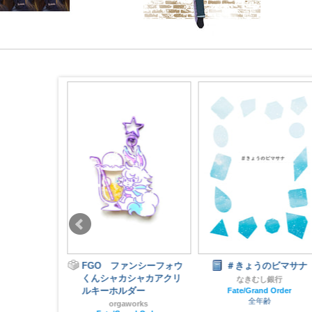
オスアクリル
FGO ファンシーフォウ
＃きょうのビマサナ
くんシャカシャカアクリ
なきむし銀行
ルキーホルダー
Fate/Grand Order
ラ屋
全年齢
d Order
orgaworks