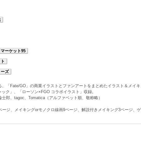
祐
マーケット95
ット
リーズ
る、「Fate/GO」の商業イラストとファンアートをまとめたイラスト＆メイ
ック」、「ローソン×FGO コラボイラスト」収録。
郎、tagoc、Tomatica（アルファベット順、敬称略）
5ページ、メイキングorモノクロ線画9ページ、解説付きメイキング3ページ、