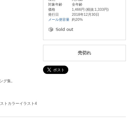
対象年齢
全年齢
価格
1,466円 (税抜:1,333円)
発行日
2018年12月30日
メール便容量
約20%
売切れ
キング集。
ゲストカラーイラスト4