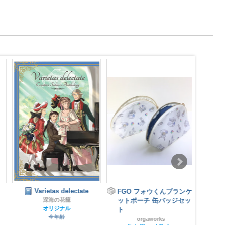
Varietas delectate
FGO フォウくんブランケ
深海の花籠
ットポーチ 缶バッジセッ
Fa
オリジナル
ト
全年齢
orgaworks