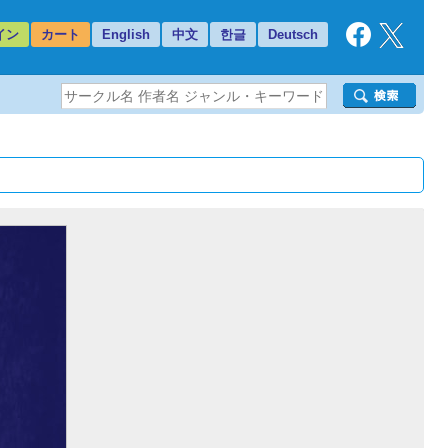
イン
カート
English
中文
한글
Deutsch