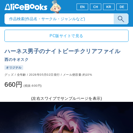
EN
CH
KR
DE
PC版サイトで見る
ハーネス男子のナイトビーチクリアファイル
西のキオスク
オリジナル
グッズ
/
全年齢
/
2026年05月02日発行
/ メール便容量:約10%
660円
(税抜:600円)
(左右スワイプでサンプルページを表示)