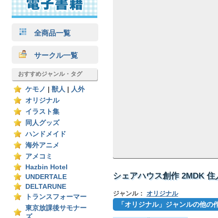
全商品一覧
サークル一覧
おすすめジャンル・タグ
ケモノ
|
獣人
|
人外
オリジナル
イラスト集
同人グッズ
ハンドメイド
海外アニメ
アメコミ
Hazbin Hotel
シェアハウス創作 2MDK 住
UNDERTALE
DELTARUNE
ジャンル：
オリジナル
トランスフォーマー
「オリジナル」ジャンルの他の
東京放課後サモナー
ズ