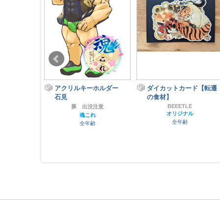
っきなアクス
アクリルキーホルダー
ダイカットカード【転遷
石見
の食材】
BEEETLE
バニラ味
豚 出没注意
オリジナル
ナル
魂これ
全年齢
齢
全年齢