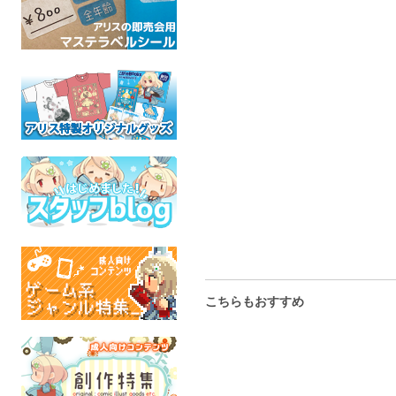
シェアハウス創作2MDK
シェアハウス創作2MDK
シェアハウス
第3号
第4号
第5号
オリジナル
オリジナル
オリジ
全年齢
全年齢
全年
こちらもおすすめ