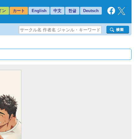
イン
カート
English
中文
한글
Deutsch