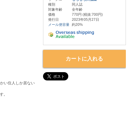
種別
同人誌
対象年齢
全年齢
価格
770円 (税抜:700円)
発行日
2023年05月27日
メール便容量
約20%
カートに入れる
っかい住人しか居ない
す。