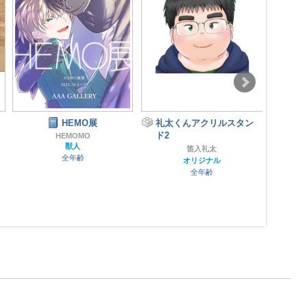
HEMO展
礼太くんアクリルスタン
ド2
HEMOMO
獣人
笛入礼太
全年齢
オリジナル
全年齢