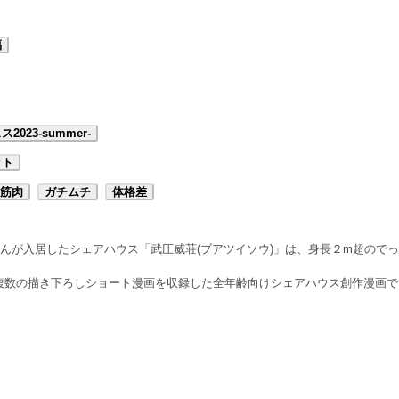
福
2023-summer-
ット
筋肉
ガチムチ
体格差
ツ)くんが入居したシェアハウス「武圧威荘(ブアツイソウ)」は、身長２m超ので
複数の描き下ろしショート漫画を収録した全年齢向けシェアハウス創作漫画で
」