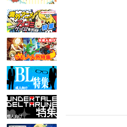
1315ステッカーセット
ワイルダー（カフェ風ア
彼くんのお
クリルスタンド）
タ
デコトラ惑星3丁目
オリジナル
七ツ屋本店
シトラス
全年齢
龍脈のアナザーエイドスR
オリジ
全年齢
全年