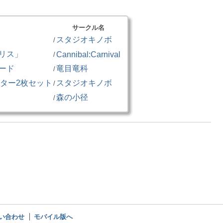
サークル名
スタジオキノボ
/
リス」
Cannibal:Carnival
/
ード
竜目竜科
/
ポスター2枚セット
スタジオキノボ
/
森の小径
/
い合わせ
モバイル版へ