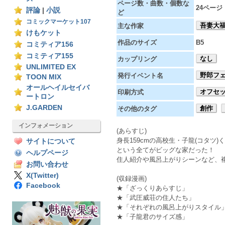
ページ数・曲数・個数な
24ページ
評論
|
小説
ど
コミックマーケット107
吾妻大
主な作家
けもケット
作品のサイズ
B5
コミティア156
コミティア155
なし
カップリング
UNLIMITED EX
野郎フェス
発行イベント名
TOON MIX
オールヘイルセイバ
オフセ
印刷方式
ートロン
J.GARDEN
創作
その他のタグ
インフォメーション
(あらすじ)
身長159cmの高校生・子龍(コタ
サイトについて
という全てがビッグな家だった！
ヘルプページ
住人紹介や風呂上がりシーンなど、
お問い合わせ
X(Twitter)
(収録漫画)
Facebook
★「ざっくりあらすじ」
★「武圧威荘の住人たち」
★「それぞれの風呂上がりスタイル
★「子龍君のサイズ感」