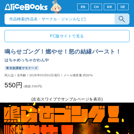
EN
CH
KR
DE
PC版サイトで見る
鳴らせゴング！燃やせ！怒の結縁バースト！
はちゃめっちゃかわんや
東京放課後サモナーズ
同人誌
/
全年齢
/
2026年05月02日発行
/ メール便容量:約20%
550円
(税抜:500円)
(左右スワイプでサンプルページを表示)