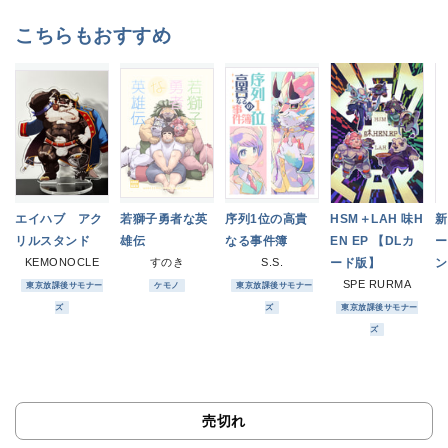
こちらもおすすめ
エイハブ アク
若獅子勇者な英
序列1位の高貴
HSM＋LAH 味H
新
リルスタンド
雄伝
なる事件簿
EN EP 【DLカ
ー
KEMONOCLE
すのき
S.S.
ード版】
ン
SPE RURMA
東京放課後サモナー
ケモノ
東京放課後サモナー
ズ
ズ
東京放課後サモナー
ズ
売切れ