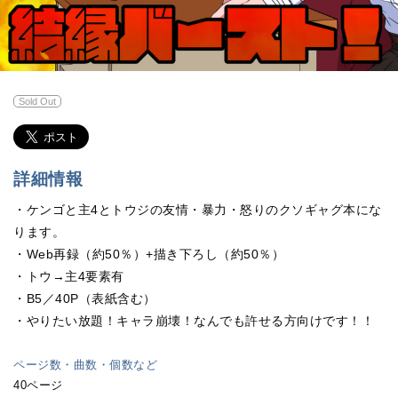
Sold Out
詳細情報
・ケンゴと主4とトウジの友情・暴力・怒りのクソギャグ本にな
ります。
・Web再録（約50％）+描き下ろし（約50％）
・トウ→主4要素有
・B5／40P（表紙含む）
・やりたい放題！キャラ崩壊！なんでも許せる方向けです！！
ページ数・曲数・個数など
40ページ