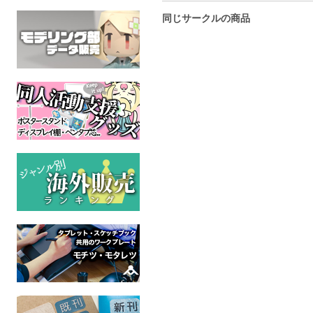
同じサークルの商品
ウシくんキーホルダー
あやかし三丁目の白黒さ
となりの龍
ん
編ー
ケモノ
全年齢
ケモノ
ケモ
全年齢
全年