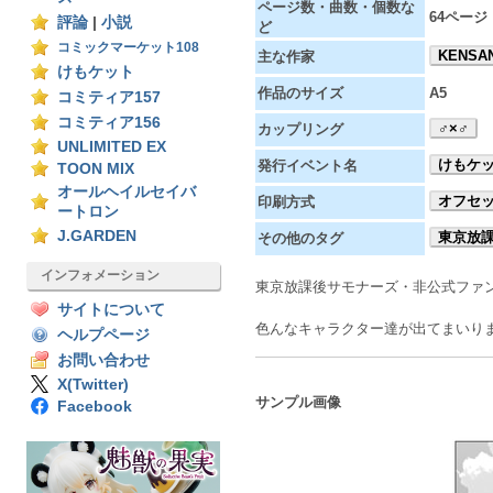
ページ数・曲数・個数な
64ページ
評論
|
小説
ど
コミックマーケット108
KENSA
主な作家
けもケット
作品のサイズ
A5
コミティア157
コミティア156
♂×♂
カップリング
UNLIMITED EX
けもケッ
発行イベント名
TOON MIX
オールヘイルセイバ
オフセ
印刷方式
ートロン
J.GARDEN
東京放
その他のタグ
インフォメーション
東京放課後サモナーズ・非公式ファ
サイトについて
色んなキャラクター達が出てまいりま
ヘルプページ
お問い合わせ
X(Twitter)
サンプル画像
Facebook