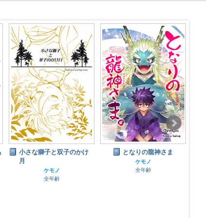
となりの龍神さま
ウシくんキーホルダー
あや
ん
ケモノ
ケモノ
全年齢
全年齢