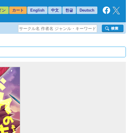
イン
カート
English
中文
한글
Deutsch