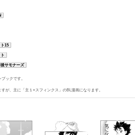
N
ト15
ット
課後サモナーズ
ンブックです。
すが、主に「主１×スフィンクス」のBL漫画になります。