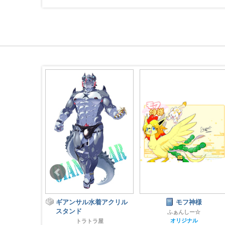
DELIVERY SHITUJI
水着アクリル
モフ神様
健康毛玉生活
ふぁんしー☆
ライブ・ア・ヒーロー！
オリジナル
ラ屋