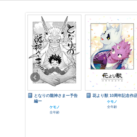
神さまー予告
花より獣 10周年記念作品
小さな獅子と双子のかけ
月
ケモノ
全年齢
ノ
ケモノ
齢
全年齢