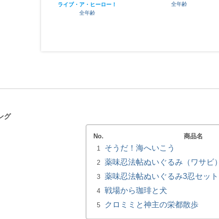
全年齢
全年齢
ヒーロー！
齢
ング
No.
商品名
そうだ！海へいこう
1
薬味忍法帖ぬいぐるみ（ワサビ）小
2
薬味忍法帖ぬいぐるみ3忍セット 
3
戦場から珈琲と犬
4
クロミミと神主の栄都散歩
5