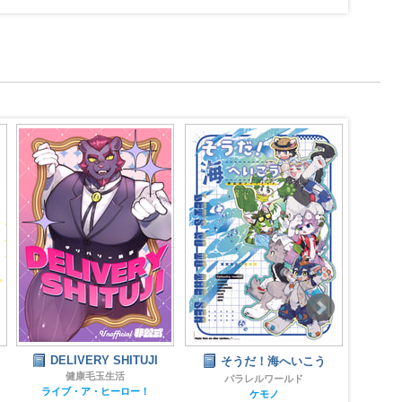
そうだ！海へいこう
薬味忍法帖ぬいぐるみ3忍
イゴ
セット / ごろうじろう
ーア
パラレルワールド
ケモノ
ごろうじろう