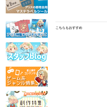
こちらもおすすめ
太郎神社
エイハブ アクリルスタ
ギアンサル
ンド
スタンド
幻想庭園
オリジナル
KEMONOCLE
トラト