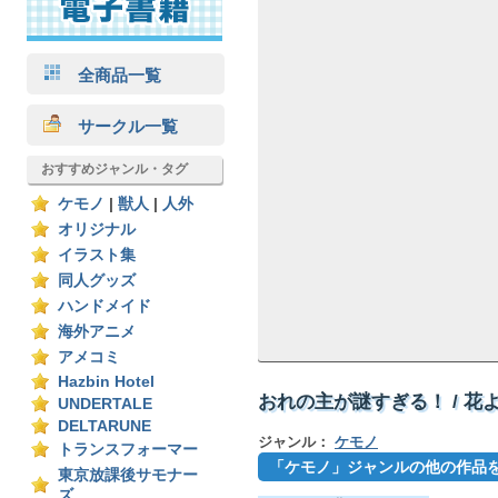
全商品一覧
サークル一覧
おすすめジャンル・タグ
ケモノ
|
獣人
|
人外
オリジナル
イラスト集
同人グッズ
ハンドメイド
海外アニメ
アメコミ
Hazbin Hotel
おれの主が謎すぎる！ / 花
UNDERTALE
DELTARUNE
ジャンル：
ケモノ
トランスフォーマー
「ケモノ」ジャンルの他の作品
東京放課後サモナー
ズ