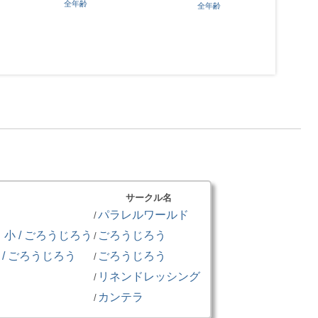
全年齢
ケモノ
東
全年齢
サークル名
パラレルワールド
/
 / ごろうじろう
ごろうじろう
/
/ ごろうじろう
ごろうじろう
/
リネンドレッシング
/
カンテラ
/