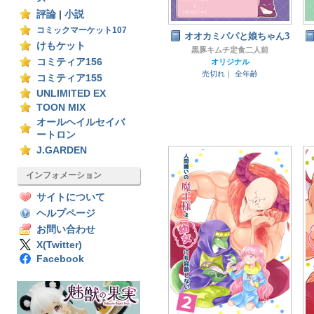
評論
|
小説
コミックマーケット107
オオカミパパと娘ちゃん3
けもケット
黒豚キムチ定食二人前
コミティア156
オリジナル
売切れ｜
全年齢
コミティア155
UNLIMITED EX
TOON MIX
オールヘイルセイバ
ートロン
J.GARDEN
インフォメーション
サイトについて
ヘルプページ
お問い合わせ
X(Twitter)
Facebook