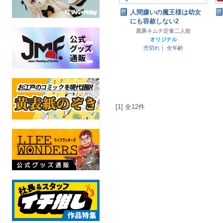
人間嫌いの魔王様は幼女
にも容赦しない2
黒豚キムチ定食二人前
オリジナル
売切れ｜
全年齢
[1] 全12件