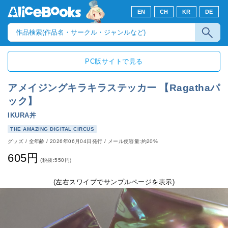
EN
CH
KR
DE
PC版サイトで見る
アメイジングキラキラステッカー 【Ragathaパ
ック】
IKURA丼
THE AMAZING DIGITAL CIRCUS
グッズ
/
全年齢
/
2026年06月04日発行
/ メール便容量:約20%
605円
(税抜:550円)
(左右スワイプでサンプルページを表示)