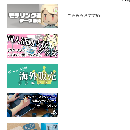
こちらもおすすめ
恐縮です。3.5 朝
大崎さんとみちおくん
コーヒーに
ゴドー＋成歩
ゼッタイモーメント
32号館
ソロジー
ケモノ
大穢
全年齢
全年齢
甘藍
逆転
全年