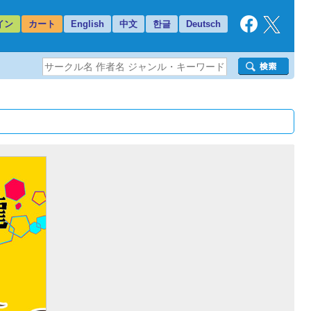
イン
カート
English
中文
한글
Deutsch