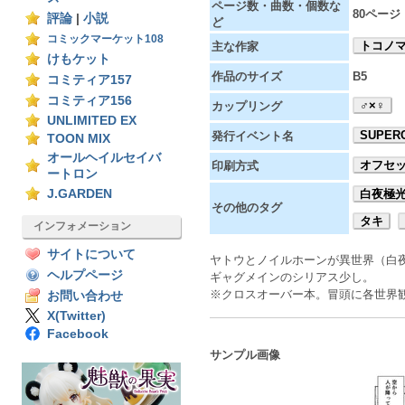
ページ数・曲数・個数な
80ページ
評論
|
小説
ど
コミックマーケット108
トコノ
主な作家
けもケット
作品のサイズ
B5
コミティア157
コミティア156
♂×♀
カップリング
UNLIMITED EX
SUPERC
発行イベント名
TOON MIX
オールヘイルセイバ
オフセ
印刷方式
ートロン
J.GARDEN
白夜極
その他のタグ
タキ
インフォメーション
サイトについて
ヤトウとノイルホーンが異世界（白
ヘルプページ
ギャグメインのシリアス少し。
※クロスオーバー本。冒頭に各世界
お問い合わせ
X(Twitter)
Facebook
サンプル画像