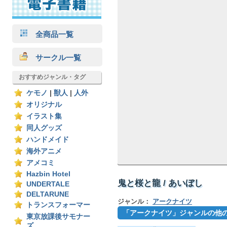
全商品一覧
サークル一覧
おすすめジャンル・タグ
ケモノ
|
獣人
|
人外
オリジナル
イラスト集
同人グッズ
ハンドメイド
海外アニメ
アメコミ
Hazbin Hotel
鬼と桜と龍 / あいぼし
UNDERTALE
DELTARUNE
ジャンル：
アークナイツ
トランスフォーマー
「アークナイツ」ジャンルの他
東京放課後サモナー
ズ