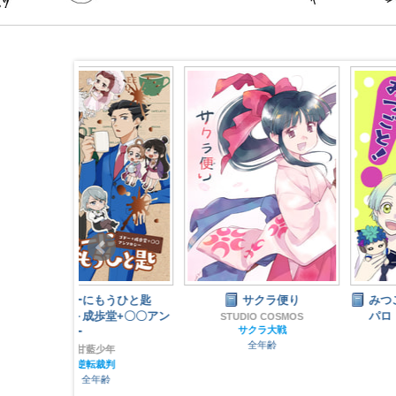
もうひと匙
サクラ便り
みつごと！ユーリ三つ子
堂+〇〇アン
パロ
STUDIO COSMOS
サクラ大戦
酒中毒
全年齢
グノーシア
少年
全年齢
裁判
齢