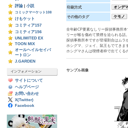
評論
|
小説
オンデ
印刷方式
コミックマーケット108
ケモノ
その他のタグ
けもケット
コミティア157
全年齢CP要素なしリー探偵事務所本
コミティア156
リーが喉を傷めて禁煙を迫られる話
UNLIMITED EX
探偵事務所本ですが登場割合はムラ
TOON MIX
ホシグマ、ジェイ、鼠王もでてきま
オールヘイルセイバ
ホシグマさんは喫煙者枠で出てくる
ートロン
J.GARDEN
サンプル画像
インフォメーション
サイトについて
ヘルプページ
お問い合わせ
X(Twitter)
Facebook