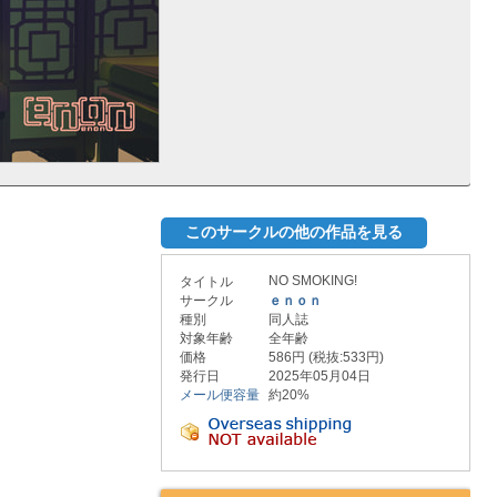
このサークルの他の作品を見る
NO SMOKING!
タイトル
サークル
ｅｎｏｎ
種別
同人誌
対象年齢
全年齢
価格
586円 (税抜:533円)
発行日
2025年05月04日
メール便容量
約20%