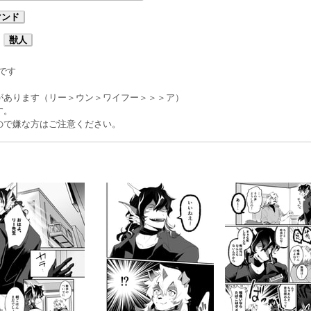
マンド
獣人
です
。
があります（リー＞ウン＞ワイフー＞＞＞ア）
す。
ので嫌な方はご注意ください。