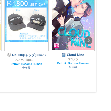
Cloud Nine
RK800キャップ(60ver.)
アク
ココノヅ
安房
へこめ！鳩尾…。
Detroit: Become Human
Detroit: Become Human
全年齢
全年齢