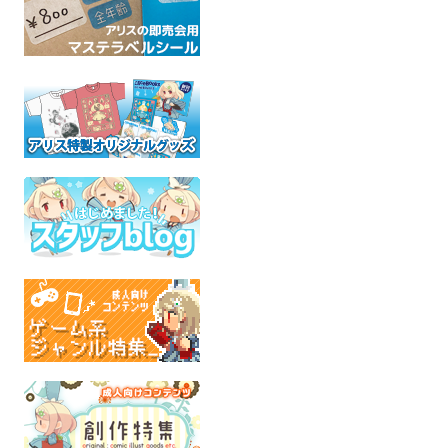
moonlight
選ばれなかったものの道
キッド本Kind
memorial
幻灯亭
たんぽぽ本舗
聖剣伝説visions of mana
幻灯
ケモノ
全年齢
クロノ
全年齢
全年