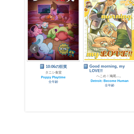
Good morning, my
 ness
10:06の狂笑
LOVE!!
タニシ食堂
へこめ！鳩尾…。
亭
Poppy Playtime
Detroit: Become Human
全年齢
クロス
全年齢
齢