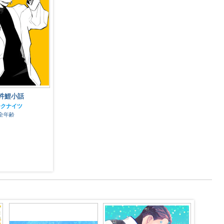
吽鯉小話
吽鯉小話
ークナイツ
アークナイツ
全年齢
全年齢