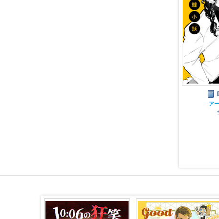
吽鯉小話
アークナイツ
ア
全年齢