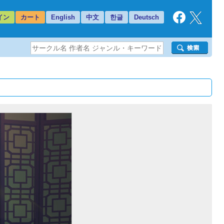
イン
カート
English
中文
한글
Deutsch