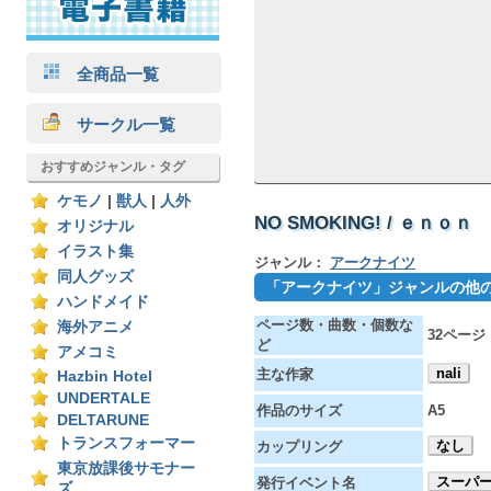
全商品一覧
サークル一覧
おすすめジャンル・タグ
ケモノ
|
獣人
|
人外
NO SMOKING! / ｅｎｏｎ
オリジナル
イラスト集
ジャンル：
アークナイツ
同人グッズ
「アークナイツ」ジャンルの他
ハンドメイド
ページ数・曲数・個数な
海外アニメ
32ページ
ど
アメコミ
nali
主な作家
Hazbin Hotel
UNDERTALE
作品のサイズ
A5
DELTARUNE
トランスフォーマー
なし
カップリング
東京放課後サモナー
スーパー
発行イベント名
ズ