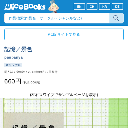
EN
CH
KR
DE
PC版サイトで見る
記憶／景色
panpanya
オリジナル
同人誌
/
全年齢
/
2012年09月02日発行
660円
(税抜:600円)
(左右スワイプでサンプルページを表示)