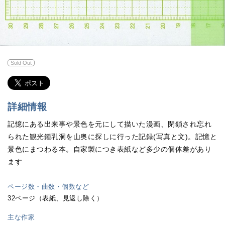
Sold Out
詳細情報
記憶にある出来事や景色を元にして描いた漫画、閉鎖され忘れ
られた観光鍾乳洞を山奥に探しに行った記録(写真と文)。記憶と
景色にまつわる本。自家製につき表紙など多少の個体差があり
ます
ページ数・曲数・個数など
32ページ（表紙、見返し除く）
主な作家