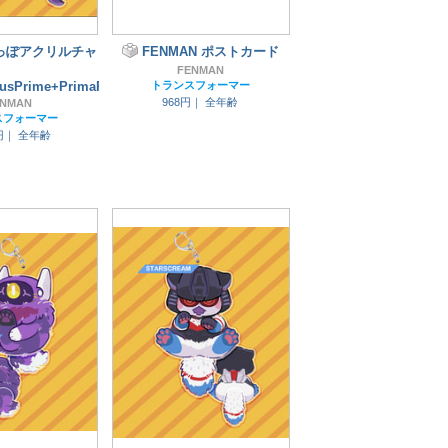
っぽアクリルチャ
FENMAN ポストカード
FENMAN
nusPrime+PrimaPrime
トランスフォーマー
968円｜
全年齢
ENMAN
スフォーマー
9円｜
全年齢