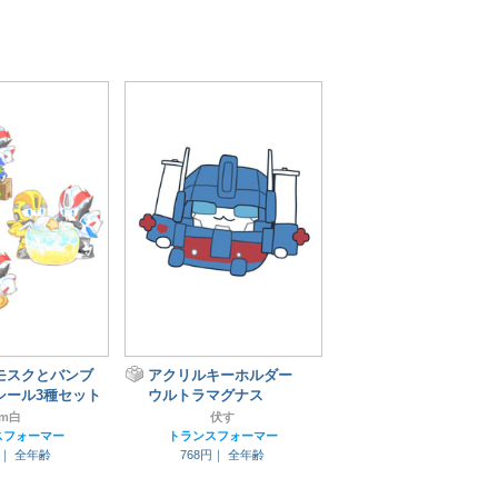
モスクとバンブ
アクリルキーホルダー
シール3種セット
ウルトラマグナス
m白
伏す
スフォーマー
トランスフォーマー
円｜
全年齢
768円｜
全年齢