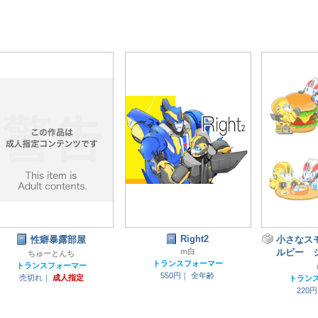
Right2
性癖暴露部屋
小さなス
m白
ルビー 
ちゅーとんち
トランスフォーマー
トランスフォーマー
550円｜
全年齢
売切れ｜
成人指定
トラン
220