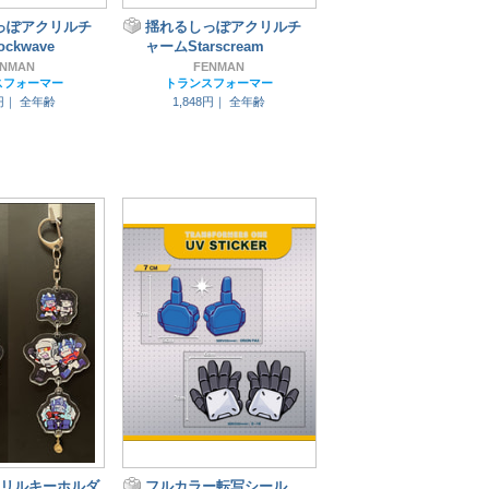
っぽアクリルチ
揺れるしっぽアクリルチ
ckwave
ャームStarscream
ENMAN
FENMAN
スフォーマー
トランスフォーマー
8円｜
全年齢
1,848円｜
全年齢
クリルキーホルダ
フルカラー転写シール