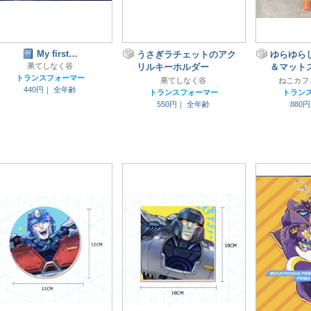
My first…
うさぎラチェットのアク
ゆらゆら
果てしなく谷
リルキーホルダー
＆マット
トランスフォーマー
果てしなく谷
ねこカフ
440円｜
全年齢
トランスフォーマー
トラン
550円｜
全年齢
880