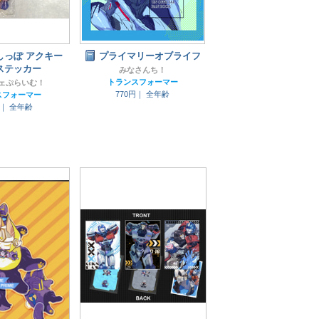
しっぽ アクキー
プライマリーオブライフ
ステッカー
みなさんち！
トランスフォーマー
ェぷらいむ！
770円｜
全年齢
スフォーマー
円｜
全年齢