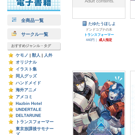
全商品一覧
たゆたうほしよ
ドンドコブナの木
サークル一覧
トランスフォーマー
440円｜
成人指定
おすすめジャンル・タグ
ケモノ
|
獣人
|
人外
オリジナル
イラスト集
同人グッズ
ハンドメイド
海外アニメ
アメコミ
Hazbin Hotel
UNDERTALE
DELTARUNE
トランスフォーマー
東京放課後サモナー
ズ