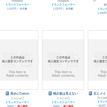
―
FENMAN
FENMAN
トランスフォーマー
トランスフォーマー
希
1,537円｜
全年齢
1,537円｜
全年齢
トラン
1,210
呑みにCation
独占欲は見えない
主とメイ
TF.CO
じゃじゃ◯
じゃじゃ◯
トラン
トランスフォーマー
トランスフォーマー
922円
768円｜
成人指定
768円｜
成人指定