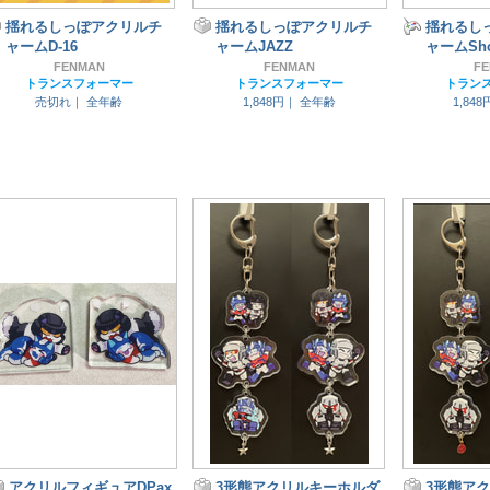
揺れるしっぽアクリルチ
揺れるしっぽアクリルチ
揺れるし
ャームD-16
ャームJAZZ
ャームSho
FENMAN
FENMAN
F
トランスフォーマー
トランスフォーマー
トラン
売切れ｜
全年齢
1,848円｜
全年齢
1,84
アクリルフィギュアDPax
3形態アクリルキーホルダ
3形態ア