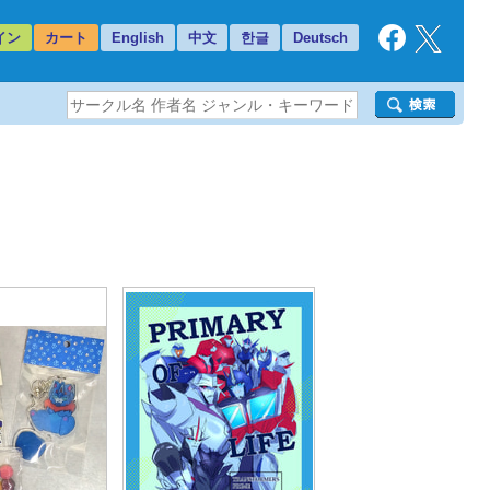
イン
カート
English
中文
한글
Deutsch