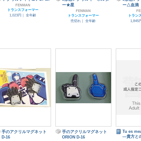
ー★星
ー△血滴
FENMAN
トランスフォーマー
FENMAN
F
1,023円｜
全年齢
トランスフォーマー
トラン
売切れ｜
全年齢
1,84
Tu es mea
手のアクリルマグネット
手のアクリルマグネット
―貴方と
D-16
ORION D-16