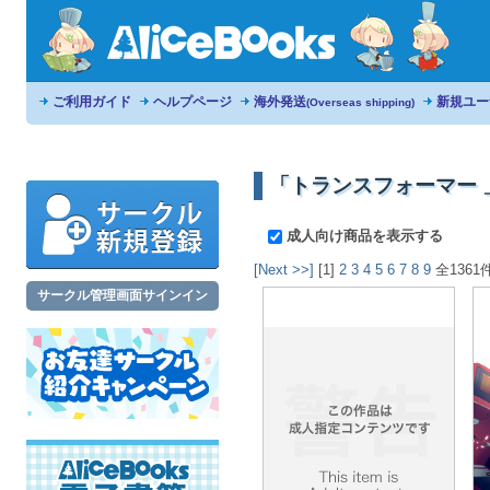
ご利用ガイド
ヘルプページ
海外発送
新規ユー
(Overseas shipping)
「トランスフォーマー 
成人向け商品を表示する
[Next >>]
[1]
2
3
4
5
6
7
8
9
全1361
サークル管理画面サインイン