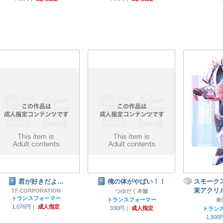
君が好きだよ…
俺の体がやばい！！
スモーク
束アクリ
TF.CORPORATION
つゆだく本舗
トランスフォーマー
トランスフォーマー
希
1,076円｜
成人指定
330円｜
成人指定
トラン
1,50