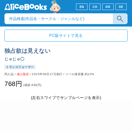
EN
CH
KR
DE
PC版サイトで見る
独占欲は見えない
じゃじゃ◯
トランスフォーマー
同人誌
/
成人指定
/
2025年08月17日発行
/ メール便容量:約10%
768円
(税抜:699円)
(左右スワイプでサンプルページを表示)