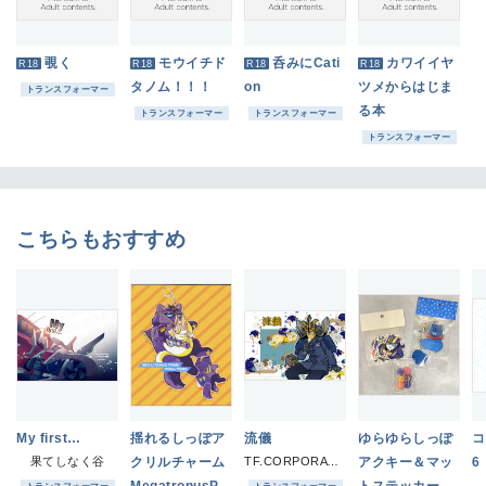
覗く
モウイチド
呑みにCati
カワイイヤ
R18
R18
R18
R18
タノム！！！
on
ツメからはじま
トランスフォーマー
る本
トランスフォーマー
トランスフォーマー
トランスフォーマー
こちらもおすすめ
My first…
揺れるしっぽア
流儀
ゆらゆらしっぽ
コ
果てしなく谷
クリルチャーム
TF.CORPORATION
アクキー＆マッ
6