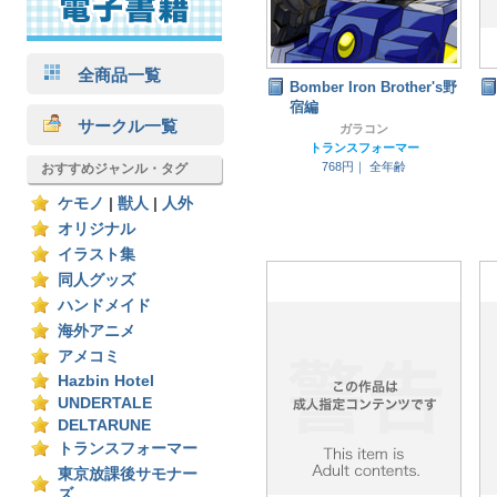
全商品一覧
Bomber Iron Brother's野
宿編
サークル一覧
ガラコン
トランスフォーマー
768円｜
全年齢
おすすめジャンル・タグ
ケモノ
|
獣人
|
人外
オリジナル
イラスト集
同人グッズ
ハンドメイド
海外アニメ
アメコミ
Hazbin Hotel
UNDERTALE
DELTARUNE
トランスフォーマー
東京放課後サモナー
ズ