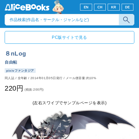
EN
CH
KR
DE
PC版サイトで見る
８nLog
自由帖
pixivファンタジア
同人誌
/
全年齢
/
2014年01月05日発行
/ メール便容量:約10%
220円
(税抜:200円)
(左右スワイプでサンプルページを表示)