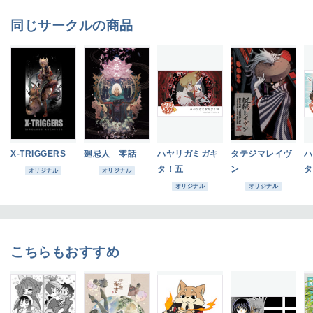
同じサークルの商品
X-TRIGGERS
廻忌人 零話
ハヤリガミガキ
タテジマレイヴ
ハ
タ！五
ン
タ
オリジナル
オリジナル
オリジナル
オリジナル
こちらもおすすめ