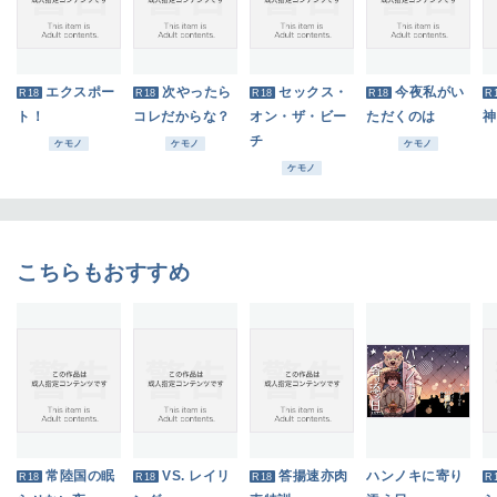
エクスポー
次やったら
セックス・
今夜私がい
R18
R18
R18
R18
R
ト！
コレだからな？
オン・ザ・ビー
ただくのは
神
チ
ケモノ
ケモノ
ケモノ
ケモノ
こちらもおすすめ
常陸国の眠
VS. レイリ
答揚速亦肉
ハンノキに寄り
R18
R18
R18
R