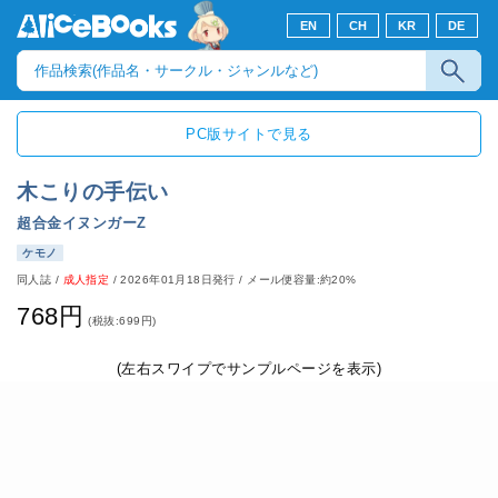
EN
CH
KR
DE
PC版サイトで見る
木こりの手伝い
超合金イヌンガーZ
ケモノ
同人誌
/
成人指定
/
2026年01月18日発行
/ メール便容量:約20%
768円
(税抜:699円)
(左右スワイプでサンプルページを表示)