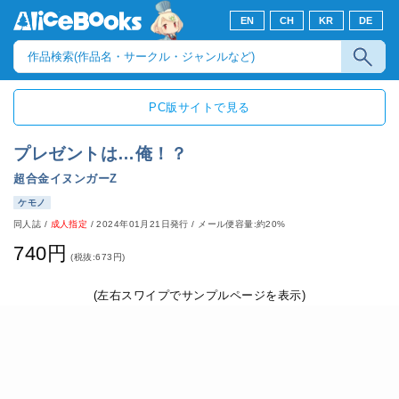
EN
CH
KR
DE
PC版サイトで見る
プレゼントは…俺！？
超合金イヌンガーZ
ケモノ
同人誌
/
成人指定
/
2024年01月21日発行
/ メール便容量:約20%
740円
(税抜:673円)
(左右スワイプでサンプルページを表示)