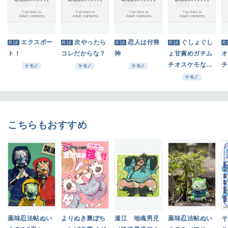
エクスポー
次やったら
恋人は付喪
ぐしょぐし
R18
R18
R18
R18
R
ト！
コレだからな？
神
ょ甘責めガチム
オ
チオスケモなん
チ
ケモノ
ケモノ
ケモノ
かにこの俺が負
ケモノ
けるはずない
が!?
こちらもおすすめ
薬味忍法帖ぬい
よりぬき裏ぽち
遠江 地魂男児
薬味忍法帖ぬい
そ