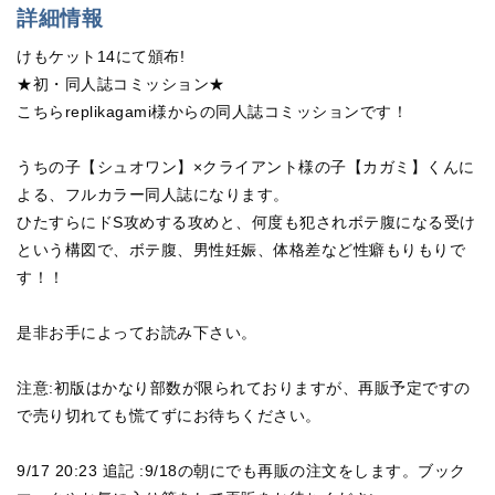
詳細情報
けもケット14にて頒布!
★初・同人誌コミッション★
こちらreplikagami様からの同人誌コミッションです！
うちの子【シュオワン】×クライアント様の子【カガミ】くんに
よる、フルカラー同人誌になります。
ひたすらにドS攻めする攻めと、何度も犯されボテ腹になる受け
という構図で、ボテ腹、男性妊娠、体格差など性癖もりもりで
す！！
是非お手によってお読み下さい。
注意:初版はかなり部数が限られておりますが、再販予定ですの
で売り切れても慌てずにお待ちください。
9/17 20:23 追記 :9/18の朝にでも再販の注文をします。ブック