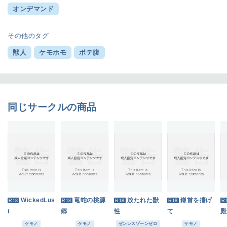
オンデマンド
その他のタグ
獣人
ケモホモ
ボテ腹
同じサークルの商品
WickedLus
竜蛇の桃源
放たれた獣
鎌首を擡げ
R18
R18
R18
R18
R
t
郷
性
て
殿
ケモノ
ケモノ
ゼンレスゾーンゼロ
ケモノ