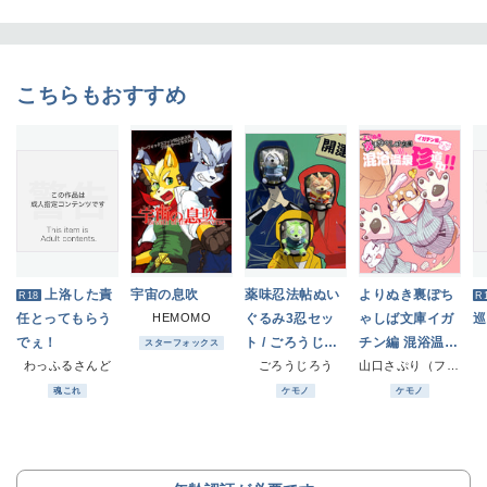
こちらもおすすめ
上洛した責
宇宙の息吹
薬味忍法帖ぬい
よりぬき裏ぽち
R18
R
任とってもらう
HEMOMO
ぐるみ3忍セッ
ゃしば文庫イガ
巡
でぇ！
ト / ごろうじろ
チン編 混浴温泉
スターフォックス
わっふるさんど
う
ごろうじろう
珍道中!!
山口さぷり（ファミレス生活)
魂これ
ケモノ
ケモノ