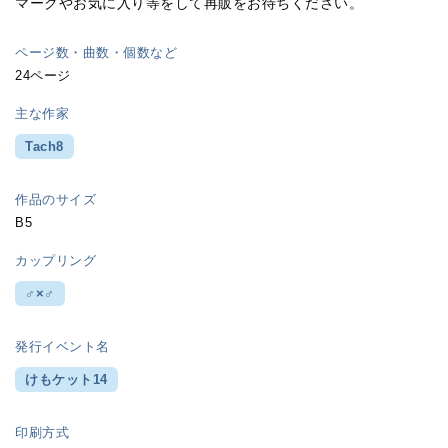
マークやお気に入り等をして再販をお待ちください。
ページ数・曲数・個数など
24ページ
主な作家
Tach8
作品のサイズ
B5
カップリング
♂×♂
発行イベント名
けもケット14
印刷方式