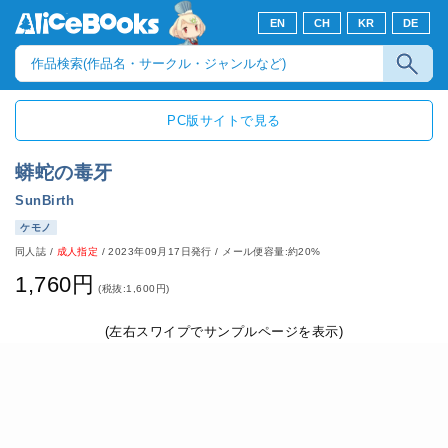
EN
CH
KR
DE
PC版サイトで見る
蟒蛇の毒牙
SunBirth
ケモノ
同人誌
/
成人指定
/
2023年09月17日発行
/ メール便容量:約20%
1,760円
(税抜:1,600円)
(左右スワイプでサンプルページを表示)