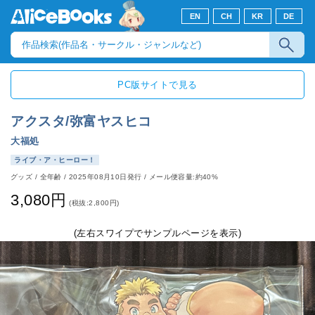
EN
CH
KR
DE
PC版サイトで見る
アクスタ/弥富ヤスヒコ
大福処
ライブ・ア・ヒーロー！
グッズ
/
全年齢
/
2025年08月10日発行
/ メール便容量:約40%
3,080円
(税抜:2,800円)
(左右スワイプでサンプルページを表示)