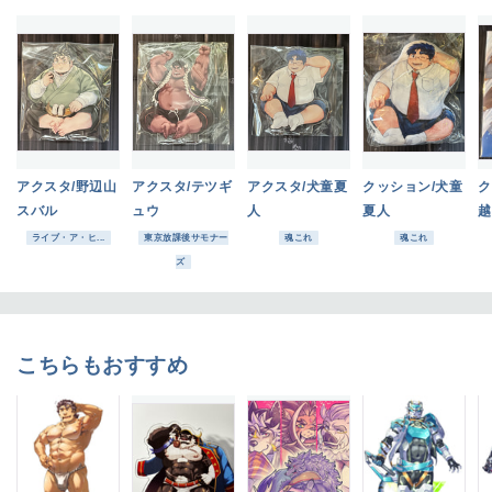
アクスタ/野辺山
アクスタ/テツギ
アクスタ/犬童夏
クッション/犬童
ク
スバル
ュウ
人
夏人
越
ライブ・ア・ヒ...
東京放課後サモナー
魂これ
魂これ
ズ
こちらもおすすめ