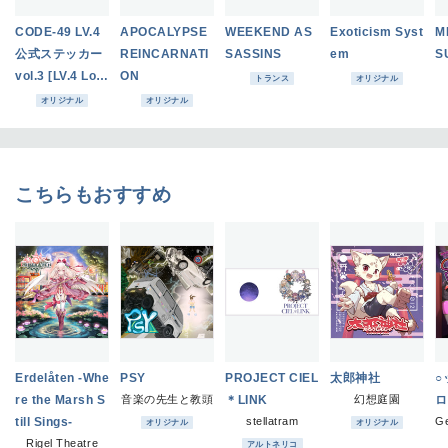
CODE-49 LV.4
APOCALYPSE
WEEKEND AS
Exoticism Syst
M
公式ステッカー
REINCARNATI
SASSINS
em
S
vol.3 [LV.4 Log
ON
トランス
オリジナル
o]
オリジナル
オリジナル
こちらもおすすめ
Erdelåten -Whe
PSY
PROJECT CIEL
太郎神社
○
re the Marsh S
音楽の先生と教頭
＊LINK
幻想庭園
ロ
till Sings-
stellatram
オリジナル
オリジナル
Rigel Theatre
アルトネリコ