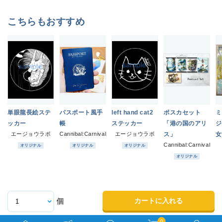
こちらもおすすめ
単眼龍長絵ステ
パスポート風手
left hand cat2
ポスカセット
ミ
ッカー
帳
ステッカー
「港の国のアリ
ジ
エージョウラボ
Cannibal:Carnival
エージョウラボ
ス」
女
Cannibal:Carnival
オリジナル
オリジナル
オリジナル
オリジナル
カートに入れる
個
0