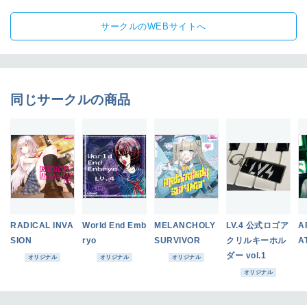
サークルのWEBサイトへ
同じサークルの商品
RADICAL INVA
World End Emb
MELANCHOLY
LV.4 公式ロゴア
A
SION
ryo
SURVIVOR
クリルキーホル
A
ダー vol.1
オリジナル
オリジナル
オリジナル
オリジナル