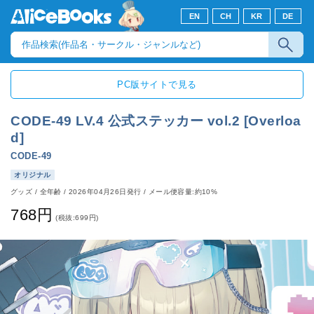
EN
CH
KR
DE
PC版サイトで見る
CODE-49 LV.4 公式ステッカー vol.2 [Overloa
d]
CODE-49
オリジナル
グッズ
/
全年齢
/
2026年04月26日発行
/ メール便容量:約10%
768円
(税抜:699円)