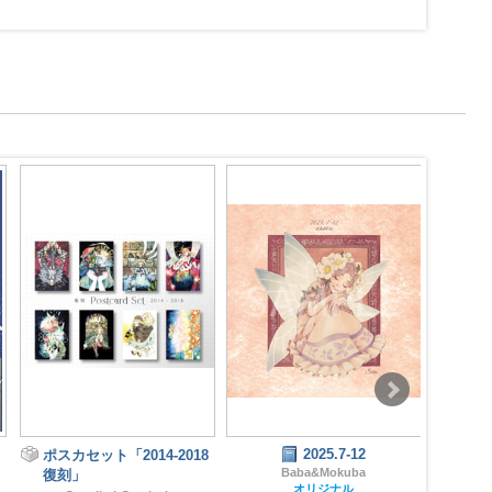
2025.7-12
ポスカセット「2014-2018
イラ
Baba&Mokuba
復刻」
【思
オリジナル