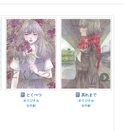
とくべつ
其れまで
草原に
2013
オリジナル
オリジナル
全年齢
全年齢