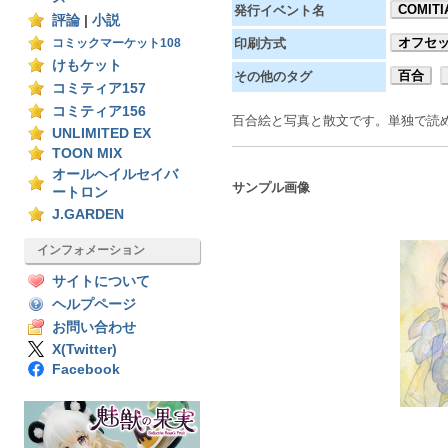
COMITI
発行イベント名
評論
|
小説
オフセ
コミックマーケット108
印刷方式
けもケット
百合
その他のタグ
コミティア157
コミティア156
百合絵と写真と散文です。単独で読
UNLIMITED EX
TOON MIX
オールヘイルセイバ
サンプル画像
ートロン
J.GARDEN
インフォメーション
サイトについて
ヘルプページ
お問い合わせ
X(Twitter)
Facebook