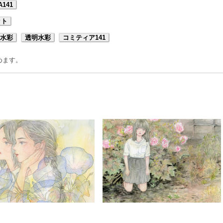
A141
ット
水彩
透明水彩
コミティア141
めます。