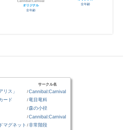
Cannibal:Carnival
全年齢
オリジナル
全年齢
サークル名
アリス」
Cannibal:Carnival
/
カード
竜目竜科
/
森の小径
/
」
Cannibal:Carnival
/
ドマグネット
非常階段
/