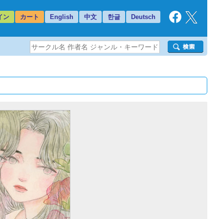
イン
カート
English
中文
한글
Deutsch