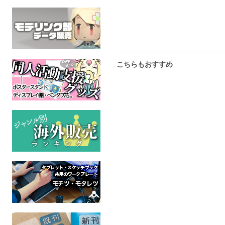
こちらもおすすめ
Clara 01
型抜きメッセージカード5
踊り子
NAGNOMA
枚セット【2】
ゆめみるサ
オリジナル