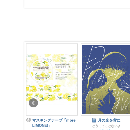
の箱庭
マスキングテープ「more
月の光を背に
LIMONE!」
ブマリン
どうってことないよ