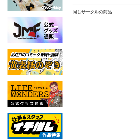
同じサークルの商品
とくべつ
其れまで
草原にいく方法S
2013-2025
オリジナル
オリジナル
オリジ
全年齢
全年齢
全年