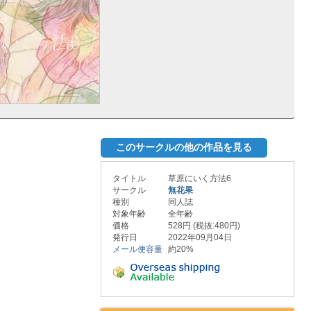
このサークルの他の作品を見る
タイトル
草原にいく方法6
サークル
無花果
種別
同人誌
対象年齢
全年齢
価格
528円 (税抜:480円)
発行日
2022年09月04日
メール便容量
約20%