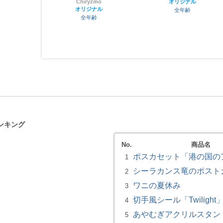
ノ
Chiryzmo
オリジナル
オリジナル
齢
全年齢
全年齢
ンキング
No.
商品名
ポスカセット「港の国の
1
シーラカンス竜のポスト
2
ワニの夏休み
3
切手風シール「Twilight
4
あやむぎアクリルスタン
5