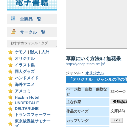
全商品一覧
サークル一覧
おすすめジャンル・タグ
ケモノ
|
獣人
|
人外
草原にいく方法6 / 無花果
オリジナル
http://yanap.stars.ne.jp/
イラスト集
同人グッズ
ジャンル：
オリジナル
ハンドメイド
「オリジナル」ジャンルの他の
海外アニメ
ページ数・曲数・個数な
アメコミ
32ページ
ど
Hazbin Hotel
矢那恋
主な作家
UNDERTALE
DELTARUNE
文庫(A6)
作品のサイズ
トランスフォーマー
♀×♀
カップリング
東京放課後サモナー
ズ