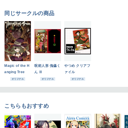
同じサークルの商品
Magic of the H
呪術人形 傀儡く
やつめ クリアフ
anging Tree
ん Ⅲ
ァイル
オリジナル
オリジナル
オリジナル
こちらもおすすめ