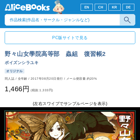
EN
CH
KR
DE
PC版サイトで見る
野々山女學院高等部 蟲組 復習帳2
ポイズンシラユキ
オリジナル
同人誌
/
全年齢
/
2017年08月20日発行
/ メール便容量:約20%
1,466円
(税抜:1,333円)
(左右スワイプでサンプルページを表示)