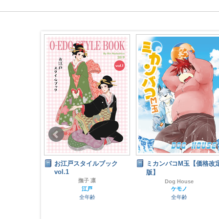
l.6名古屋ス
お江戸スタイルブック
ミカンバコM玉【価格改
vol.1
ット
版】
撫子 凛
Dog House
ンダ
江戸
ケモノ
ナル
全年齢
全年齢
齢