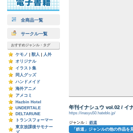
全商品一覧
サークル一覧
おすすめジャンル・タグ
ケモノ
|
獣人
|
人外
オリジナル
イラスト集
同人グッズ
ハンドメイド
海外アニメ
アメコミ
Hazbin Hotel
年刊イナシュウ vol.02 / 
UNDERTALE
https://inasyu50.hateblo.jp/
DELTARUNE
トランスフォーマー
ジャンル：
鉄道
東京放課後サモナー
「鉄道」ジャンルの他の作品を
ズ