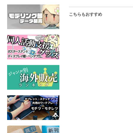
こちらもおすすめ
K(BLACK)
けも×スパッ！おもて
屋上遊園地vo
軽撮部
ーパマーケ
LyPrate
オリジナル
ケモノ
屋上パ
全年齢
全年齢
オリジ
全年