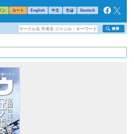
イン
カート
English
中文
한글
Deutsch