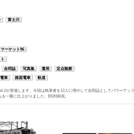
か
富士川
マーケット96
ット
合同誌
写真集
運用
定点観察
電車
路面電車
軌道
ol.2が登場します。今回は執筆者を12人に増やして合同誌としてパワーアッ
る一冊に仕上がりました。B5判96頁。