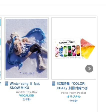
定
Winter song Ⅱ feat.
写真詩集『COLOR-
カフ
SNOW MIKU
CHAT』別冊付録つき
タイム
AZURE Toy-Box
Poko Poem Pocket
VOCALOID
オリジナル
全年齢
全年齢