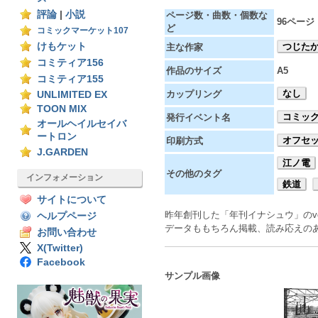
評論
|
小説
ページ数・曲数・個数な
96ページ
ど
コミックマーケット107
けもケット
つじた
主な作家
コミティア156
作品のサイズ
A5
コミティア155
なし
カップリング
UNLIMITED EX
TOON MIX
コミック
発行イベント名
オールヘイルセイバ
ートロン
オフセ
印刷方式
J.GARDEN
江ノ電
その他のタグ
インフォメーション
鉄道
サイトについて
昨年創刊した「年刊イナシュウ」のv
ヘルプページ
データももちろん掲載、読み応えのあ
お問い合わせ
X(Twitter)
Facebook
サンプル画像