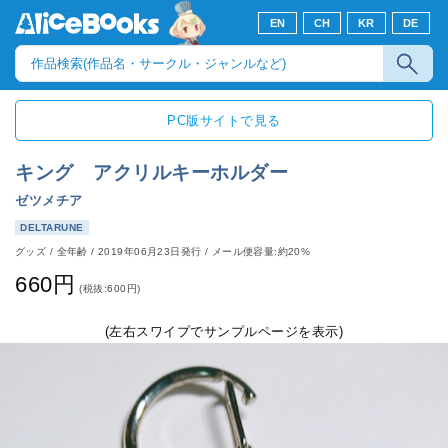
EN
CH
KR
DE
PC版サイトで見る
キング アクリルキーホルダー
ゼツメチア
DELTARUNE
グッズ
/
全年齢
/
2019年06月23日発行
/ メール便容量:約20%
660円
(税抜:600円)
(左右スワイプでサンプルページを表示)