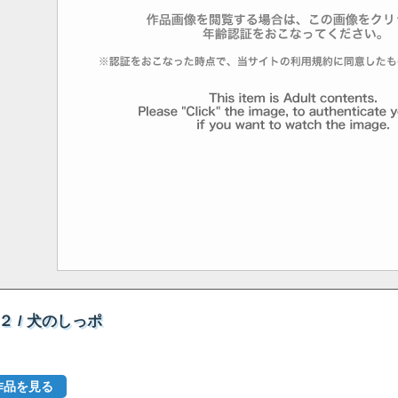
 / 犬のしっポ
作品を見る