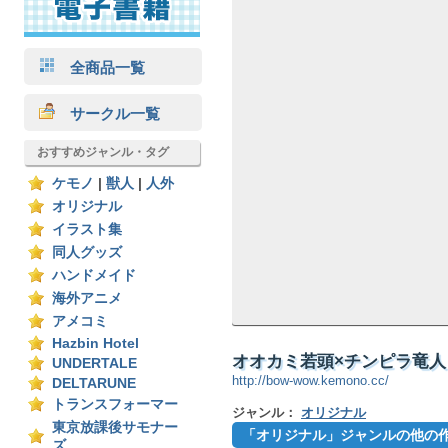
全商品一覧
サークル一覧
おすすめジャンル・タグ
ケモノ
|
獣人
|
人外
オリジナル
イラスト集
同人グッズ
ハンドメイド
海外アニメ
アメコミ
Hazbin Hotel
オオカミ若頭×チンピラ竜人２
UNDERTALE
http://bow-wow.kemono.cc/
DELTARUNE
トランスフォーマー
ジャンル：
オリジナル
東京放課後サモナー
「オリジナル」ジャンルの他の
ズ