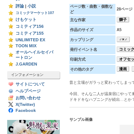
評論
|
小説
ページ数・曲数・個数な
28ページ
ど
コミックマーケット107
けもケット
獅子
主な作家
コミティア156
作品のサイズ
A5
コミティア155
♂×♂
カップリング
UNLIMITED EX
TOON MIX
コミック
発行イベント名
オールヘイルセイバ
ートロン
オフセ
印刷方式
J.GARDEN
漫画
その他のタグ
インフォメーション
昔と立場がガラっと変わってしまっ
サイトについて
ヘルプページ
今回、そんな二人が温泉宿にやって
お問い合わせ
ドキドキなハプニングが続出…とか
X(Twitter)
Facebook
サンプル画像