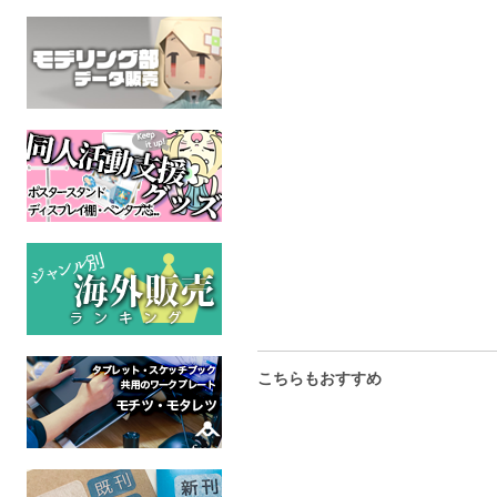
Ki＊Do＊Ai＊Raku ここ
ベコ！！ NEW!!
オオカミ若
なつメモリーズ
竜人 Bygone
オリジナル
全年齢
オリジナル
オリジ
全年齢
成人
こちらもおすすめ