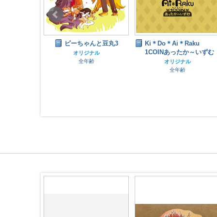
頭とチンピラ
ピーちゃんと豆丸3
Ki＊Do＊Ai＊Raku
s
1COINあったか～いずむ
オリジナル
全年齢
ナル
オリジナル
指定
全年齢