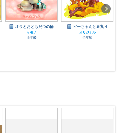
オラとおともだつの輪
ピーちゃんと豆丸４
Ki＊
なつ
ケモノ
オリジナル
全年齢
全年齢