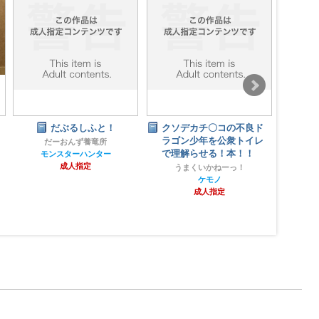
だぶるしふと！
クソデカチ〇コの不良ド
ドラ
ラゴン少年を公衆トイレ
リ：
だーおんず養竜所
で理解らせる！本！！
モンスターハンター
成人指定
うまくいかねーっ！
ケモノ
成人指定