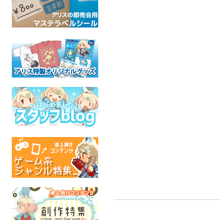
アクリルスタンド・ガル
クレオパトラ 夢の王国
ホモダ
ム
どろなわ工房
スタジオ
オリジナル
ケモ
わっふるさんど
全年齢
成人
ケモノ
成人指定