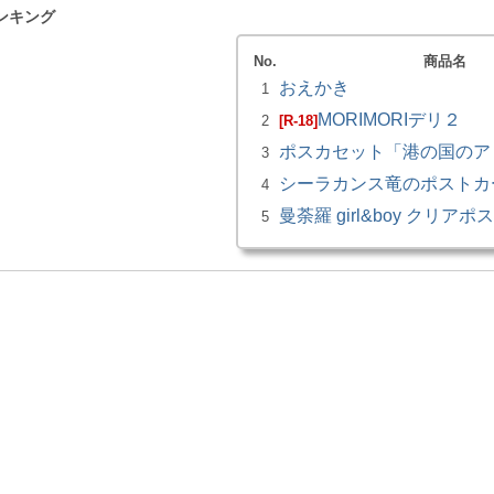
ンキング
No.
商品名
おえかき
1
MORIMORIデリ２
2
[R-18]
ポスカセット「港の国のア
3
シーラカンス竜のポストカ
4
曼荼羅 girl&boy クリア
5