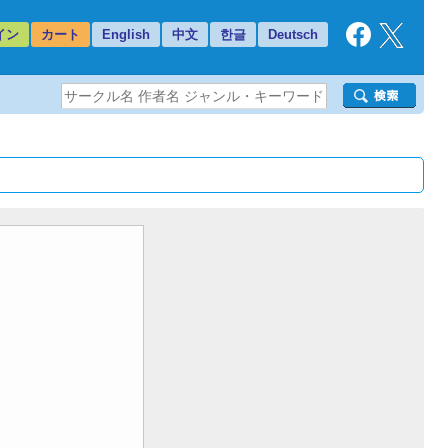
イン
カート
English
中文
한글
Deutsch