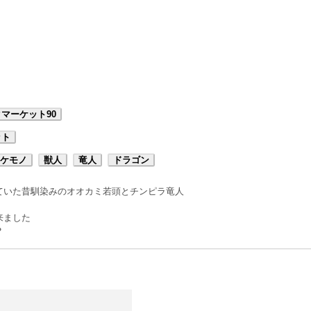
マーケット90
ット
ケモノ
獣人
竜人
ドラゴン
ていた昔馴染みのオオカミ若頭とチンピラ竜人
来ました
？