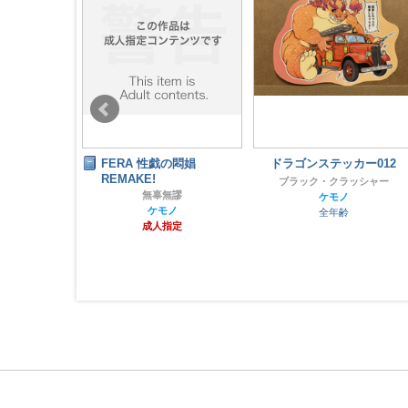
チ下巻
FERA 性戯の悶娼
ドラゴンステッカー012
REMAKE!
・ハタケ
ブラック・クラッシャー
無辜無謬
ノ
ケモノ
ケモノ
指定
全年齢
成人指定