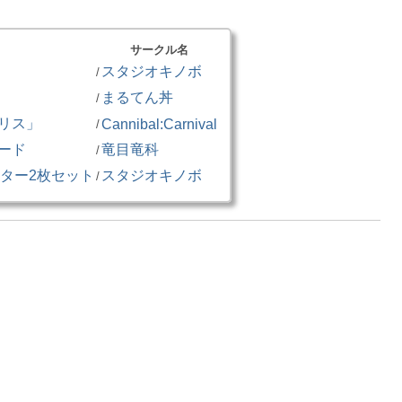
サークル名
スタジオキノボ
/
まるてん丼
/
リス」
Cannibal:Carnival
/
ード
竜目竜科
/
ポスター2枚セット
スタジオキノボ
/