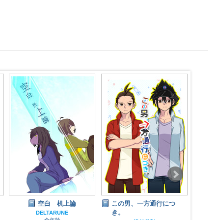
空白 机上論
この男、一方通行につ
き。
DELTARUNE