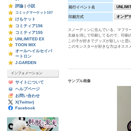
評論
|
小説
UNLIMI
発行イベント名
コミックマーケット107
オンデ
印刷方式
けもケット
コミティア156
スノーディンに住んでいる、マフラ
コミティア155
主線を消して印刷してるので、印刷
UNLIMITED EX
この子が好きでグッズが欲しいと思い
TOON MIX
このモンスターが好きな方はオスス
オールヘイルセイバ
ートロン
J.GARDEN
インフォメーション
サンプル画像
サイトについて
ヘルプページ
お問い合わせ
X(Twitter)
Facebook