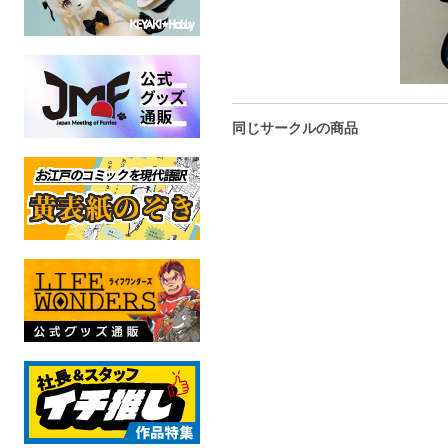
同じサークルの商品
DELTA
空白 机上論
この男、一方通行につ
DELTA
き。
DELTARUNE
全年