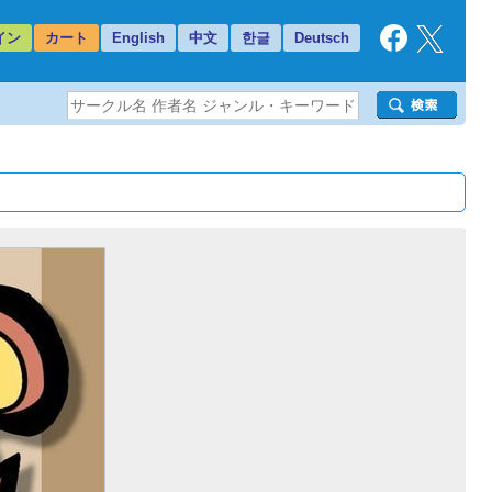
イン
カート
English
中文
한글
Deutsch