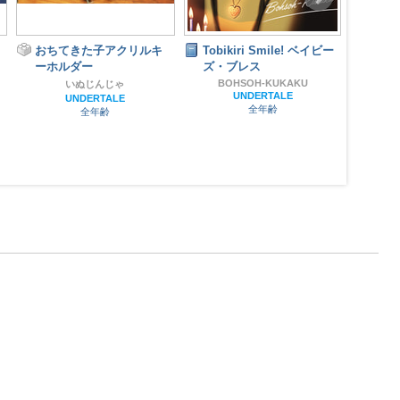
おちてきた子アクリルキ
Tobikiri Smile! ベイビー
お月
ーホルダー
ズ・ブレス
BOHSOH-KUKAKU
いぬじんじゃ
UNDERTALE
UNDERTALE
全年齢
全年齢