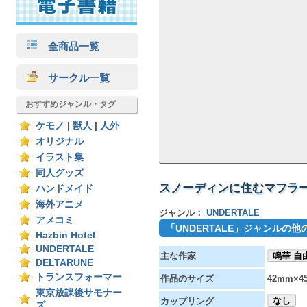
全商品一覧
サークル一覧
おすすめジャンル・タグ
ケモノ
|
獣人
|
人外
オリジナル
イラスト集
同人グッズ
スノーディンに住むマフラー
ハンドメイド
海外アニメ
ジャンル：
UNDERTALE
アメコミ
「UNDERTALE」ジャンルの
Hazbin Hotel
UNDERTALE
主な作家
鳴華 自
DELTARUNE
トランスフォーマー
作品のサイズ
42mm×4
東京放課後サモナー
なし
カップリング
ズ