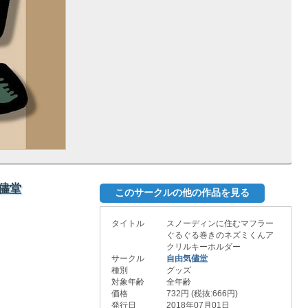
儘堂
このサークルの他の作品を見る
タイトル
スノーディンに住むマフラー
ぐるぐる巻きのネズミくんア
クリルキーホルダー
サークル
自由気儘堂
種別
グッズ
対象年齢
全年齢
価格
732円 (税抜:666円)
発行日
2018年07月01日