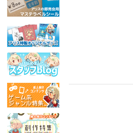
Side by Side
ニューホーム改め、ドバ
N
蝉コロン
イ
skri
DELTARUNE
UNDER
たんぽぽ茶
全年齢
全年
UNDERTALE
全年齢