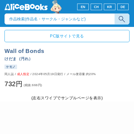
EN
CH
KR
DE
PC版サイトで見る
Wall of Bonds
けだま（汚れ）
ケモノ
同人誌
/
成人指定
/
2024年05月19日発行
/ メール便容量:約20%
732円
(税抜:666円)
(左右スワイプでサンプルページを表示)