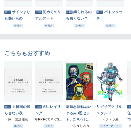
サインより
初めてのリ
縛られるの
バトンタッ
R18
R18
R18
R18
も熱いもの
アルデート
も悪くない？
チ
ケモノ
ケモノ
ケモノ
ケモノ
こちらもおすすめ
上総国の眠
VS. レイリ
薬味忍法帖ぬい
リグザアクリル
R18
R18
R
らせない夜
ング
ぐるみ3忍セッ
スタンド
任
豚 出没注意
GRRRCOMICS-TG
ト / ごろうじろ
トラトラ屋
で
う
ごろうじろう
魂これ
ケモノ
ライブ・ア・ヒ...