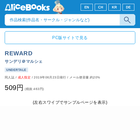
EN
CH
KR
DE
PC版サイトで見る
REWARD
サンデリ＠マルシェ
UNDERTALE
同人誌
/
成人指定
/
2019年06月23日発行
/ メール便容量:約20%
509円
(税抜:463円)
(左右スワイプでサンプルページを表示)