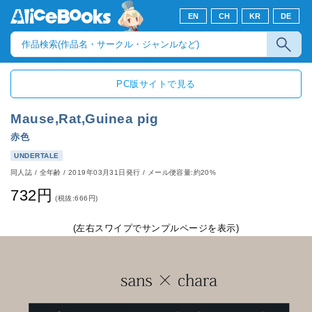
EN
CH
KR
DE
PC版サイトで見る
Mause,Rat,Guinea pig
赤色
UNDERTALE
同人誌
/
全年齢
/
2019年03月31日発行
/ メール便容量:約20%
732円
(税抜:666円)
(左右スワイプでサンプルページを表示)