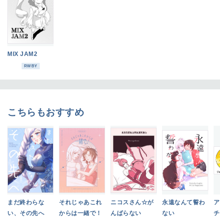
MIX JAM2
RWBY
こちらもおすすめ
まだ終わらな
それじゃあこれ
ニコスさん☆が
永遠なんて誓わ
ア
い、その先へ
からは一緒で！
んばらない
ない
チ