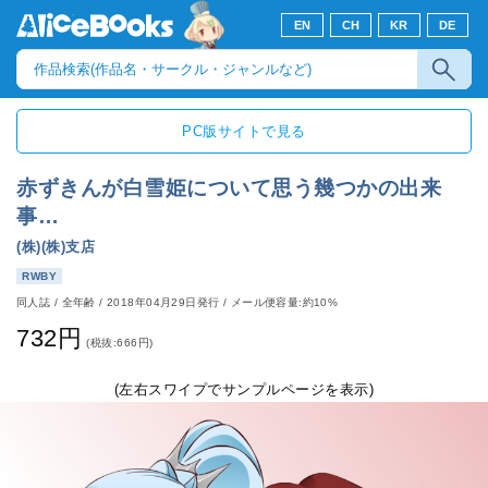
EN
CH
KR
DE
PC版サイトで見る
赤ずきんが白雪姫について思う幾つかの出来
事…
(株)(株)支店
RWBY
同人誌
/
全年齢
/
2018年04月29日発行
/ メール便容量:約10%
732円
(税抜:666円)
(左右スワイプでサンプルページを表示)