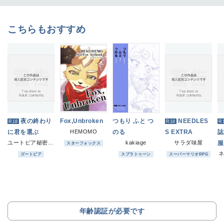
こちらもおすすめ
夜の終わり
Fox,Unbroken
つもり ふと つ
NEEDLES
R18
R18
R
に君を選ぶ
HEMOMO
のる
S EXTRA
誌
ユートピア秘密基地
kakiage
サラダ味屋
服
スターフォックス
ネ
ズートピア
スプラトゥーン
スーパーマリオRPG
年齢認証が必要です