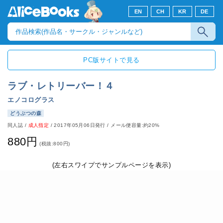
EN
CH
KR
DE
PC版サイトで見る
ラブ・レトリーバー！４
エノコログラス
どうぶつの森
同人誌
/
成人指定
/
2017年05月06日発行
/ メール便容量:約20%
880円
(税抜:800円)
(左右スワイプでサンプルページを表示)