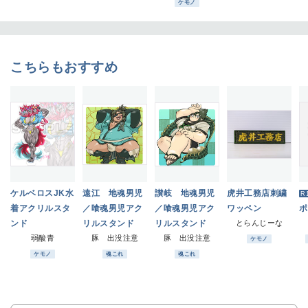
公
ケモノ
る
こちらもおすすめ
ケルベロスJK水
遠江 地魂男児
讃岐 地魂男児
虎井工務店刺繍
R
着アクリルスタ
／喰魂男児アク
／喰魂男児アク
ワッペン
ポ
ンド
リルスタンド
リルスタンド
とらんじーな
弱酸青
豚 出没注意
豚 出没注意
ケモノ
ケモノ
魂これ
魂これ