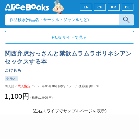
EN
CH
KR
DE
PC版サイトで見る
関西弁虎おっさんと禁欲ムラムラポリネシアン
セックスする本
こけもも
ケモノ
同人誌
/
成人指定
/
2023年05月06日発行
/ メール便容量:約30%
1,100円
(税抜:1,000円)
(左右スワイプでサンプルページを表示)