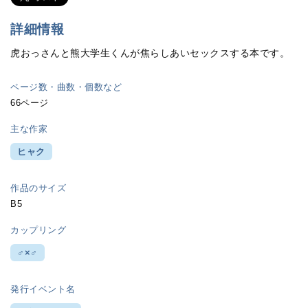
詳細情報
虎おっさんと熊大学生くんが焦らしあいセックスする本です。
ページ数・曲数・個数など
66ページ
主な作家
ヒャク
作品のサイズ
B5
カップリング
♂×♂
発行イベント名