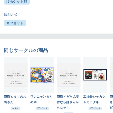
けもケット13
印刷方式
オフセット
同じサークルの商品
ヒミツのお
ワンニャンまと
くだらん要
工場長シャカシ
R18
R18
R
隣さん
め本
件なら許さんか
ャカアクキー
さ
らなッ！
ビ
ケモノ
ドラえもん
ドラえもん