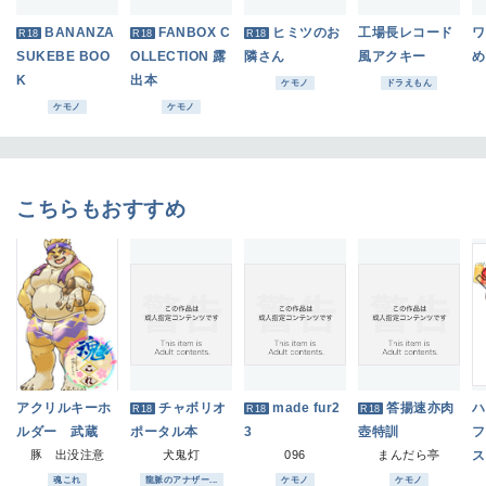
BANANZA
FANBOX C
ヒミツのお
工場長レコード
ワ
R18
R18
R18
SUKEBE BOO
OLLECTION 露
隣さん
風アクキー
め
K
出本
ケモノ
ドラえもん
ケモノ
ケモノ
こちらもおすすめ
アクリルキーホ
チャボリオ
made fur2
答揚速亦肉
ハ
R18
R18
R18
ルダー 武蔵
ポータル本
3
壺特訓
フ
豚 出没注意
犬鬼灯
096
まんだら亭
ス
魂これ
龍脈のアナザー...
ケモノ
ケモノ