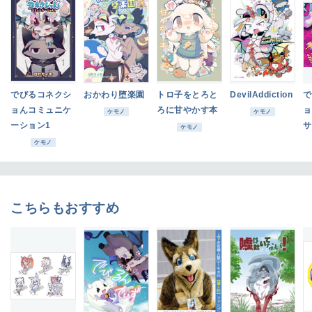
でびるコネクシ
おかわり堕楽園
トロ子をとろと
DevilAddiction
で
ョんコミュニケ
ろに甘やかす本
ョ
ケモノ
ケモノ
ーション1
サ
ケモノ
ク
ケモノ
こちらもおすすめ