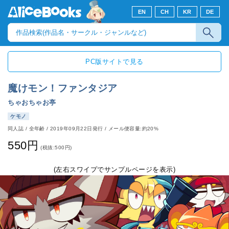
EN
CH
KR
DE
PC版サイトで見る
魔けモン！ファンタジア
ちゃおちゃお亭
ケモノ
同人誌
/
全年齢
/
2019年09月22日発行
/ メール便容量:約20%
550円
(税抜:500円)
(左右スワイプでサンプルページを表示)