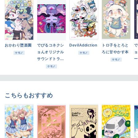
おかわり堕楽園
でびるコネクシ
DevilAddiction
トロ子をとろと
で
ョんオリジナル
ろに甘やかす本
ョ
ケモノ
ケモノ
サウンドトラッ
ー
ケモノ
ク
ケモノ
こちらもおすすめ