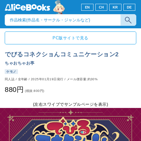
EN
CH
KR
DE
PC版サイトで見る
でびるコネクショんコミュニケーション2
ちゃおちゃお亭
ケモノ
同人誌
/
全年齢
/
2025年01月19日発行
/ メール便容量:約30%
880円
(税抜:800円)
(左右スワイプでサンプルページを表示)