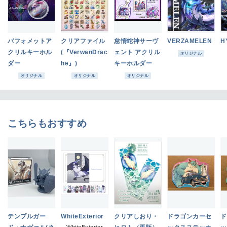
バフォメットア
クリアファイル
怠惰蛇神サーヴ
VERZAMELEN
H
クリルキーホル
(『VerwanDrac
ェント アクリル
オリジナル
ダー
he』)
キーホルダー
オリジナル
オリジナル
オリジナル
こちらもおすすめ
テンプルガー
WhiteExterior
クリアしおり・
ドラゴンカーセ
ド