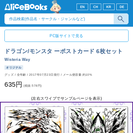
EN
CH
KR
DE
PC版サイトで見る
ドラゴン/モンスタ ーポストカード 6枚セット
Wisteria Way
オリジナル
グッズ
/
全年齢
/
2017年07月23日発行
/ メール便容量:約10%
635円
(税抜:578円)
(左右スワイプでサンプルページを表示)