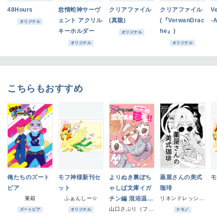
48Hours
怠惰蛇神サーヴ
クリアファイル
クリアファイル
V
ェント アクリル
(真龍)
(『VerwanDrac
-A
オリジナル
キーホルダー
he』)
オリジナル
オリジナル
オリジナル
こちらもおすすめ
俺たちのズート
モフ神様新刊セ
よりぬき裏ぽち
薬屋さんの美式
モ
ピア
ット
ゃしば文庫イガ
珈琲
巣箱
ふぁんしー☆
チン編 混浴温泉
リネンドレッシング
珍道中!!
山口さぷり（ファミレス生活)
ズートピア
オリジナル
ケモノ