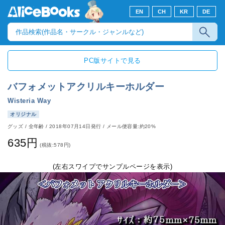
EN
CH
KR
DE
PC版サイトで見る
バフォメットアクリルキーホルダー
Wisteria Way
オリジナル
グッズ
/
全年齢
/
2018年07月14日発行
/ メール便容量:約20%
635円
(税抜:578円)
(左右スワイプでサンプルページを表示)