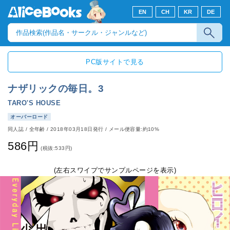
EN
CH
KR
DE
PC版サイトで見る
ナザリックの毎日。3
TARO'S HOUSE
オーバーロード
同人誌
/
全年齢
/
2018年03月18日発行
/ メール便容量:約10%
586円
(税抜:533円)
(左右スワイプでサンプルページを表示)