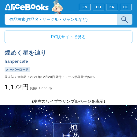
EN
CH
KR
DE
PC版サイトで見る
煌めく星を辿り
hanpencafe
オーバーロード
同人誌
/
全年齢
/
2021年12月20日発行
/ メール便容量:約50%
1,172円
(税抜:1,066円)
(左右スワイプでサンプルページを表示)