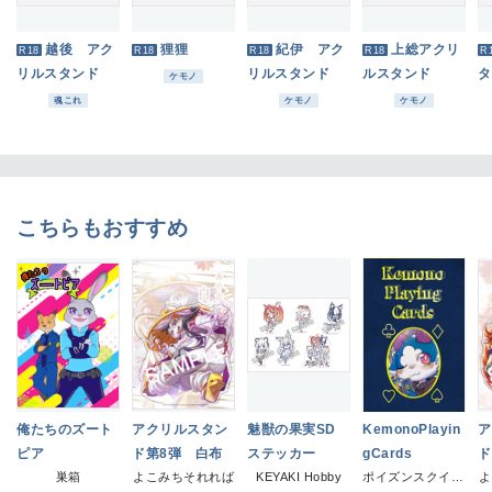
越後 アク
狸狸
紀伊 アク
上総アクリ
R18
R18
R18
R18
R
リルスタンド
リルスタンド
ルスタンド
タ
ケモノ
魂これ
ケモノ
ケモノ
こちらもおすすめ
俺たちのズート
アクリルスタン
魅獣の果実SD
KemonoPlayin
ア
ピア
ド第8弾 白布
ステッカー
gCards
ド
巣箱
よこみちそれれば
KEYAKI Hobby
ポイズンスクイッド
よ