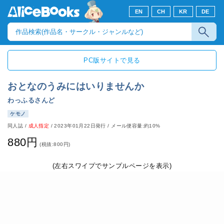
EN
CH
KR
DE
PC版サイトで見る
おとなのうみにはいりませんか
わっふるさんど
ケモノ
同人誌
/
成人指定
/
2023年01月22日発行
/ メール便容量:約10%
880円
(税抜:800円)
(左右スワイプでサンプルページを表示)