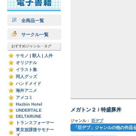
全商品一覧
サークル一覧
おすすめジャンル・タグ
ケモノ
|
獣人
|
人外
オリジナル
イラスト集
同人グッズ
ハンドメイド
海外アニメ
アメコミ
Hazbin Hotel
メガトン２ / 特盛豚丼
UNDERTALE
DELTARUNE
ジャンル：
巨デブ
トランスフォーマー
「巨デブ」ジャンルの他の作品
東京放課後サモナー
ズ