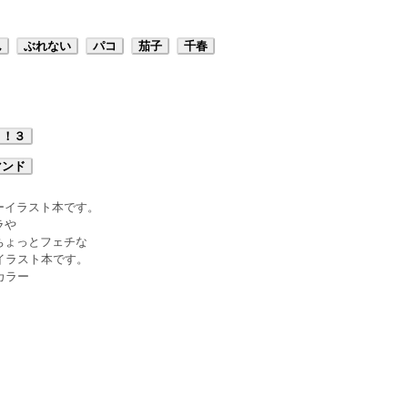
ん
ぶれない
パコ
茄子
千春
ト！３
マンド
ーイラスト本です。
ラや
ちょっとフェチな
イラスト本です。
カラー