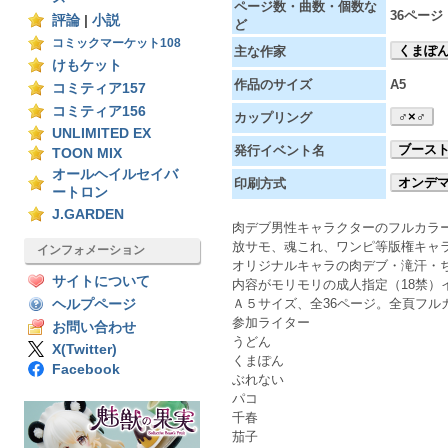
ページ数・曲数・個数な
36ページ
評論
|
小説
ど
コミックマーケット108
くまぽ
主な作家
けもケット
作品のサイズ
A5
コミティア157
コミティア156
♂×♂
カップリング
UNLIMITED EX
ブース
発行イベント名
TOON MIX
オールヘイルセイバ
オンデ
印刷方式
ートロン
J.GARDEN
肉デブ男性キャラクターのフルカラ
放サモ、魂これ、ワンピ等版権キャ
インフォメーション
オリジナルキャラの肉デブ・滝汗・
サイトについて
内容がモリモリの成人指定（18禁）
Ａ５サイズ、全36ページ。全頁フル
ヘルプページ
参加ライター
お問い合わせ
うどん
X(Twitter)
くまぽん
Facebook
ぶれない
パコ
千春
茄子