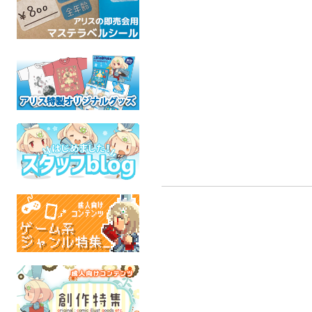
備後 パスケース
上総国の眠らせない夜
とお
オッス！どすこい
豚 出没注意
はちみつぶ
魂これ
魂これ
魂こ
全年齢
成人指定
成人