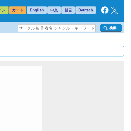
イン
カート
English
中文
한글
Deutsch