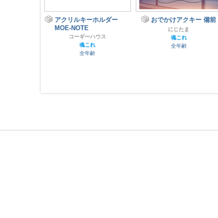
とうみ
アクリルキーホルダー
おでかけアクキー 備前
MOE-NOTE
っかけ隊
にじたま
コーギーハウス
れ
魂これ
魂これ
指定
全年齢
全年齢