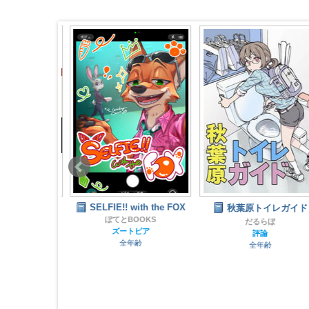
SELFIE!! with the FOX
.3 〜たまごか
秋葉原トイレガイド
油編 其の
ぽてとBOOKS
だるらぼ
ズートピア
評論
全年齢
全年齢
と染みになる
論
齢