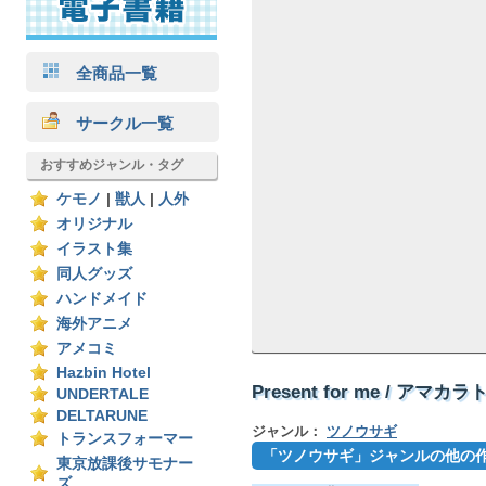
全商品一覧
サークル一覧
おすすめジャンル・タグ
ケモノ
|
獣人
|
人外
オリジナル
イラスト集
同人グッズ
ハンドメイド
海外アニメ
アメコミ
Hazbin Hotel
Present for me / アマカラ
UNDERTALE
DELTARUNE
ジャンル：
ツノウサギ
トランスフォーマー
「ツノウサギ」ジャンルの他の
東京放課後サモナー
ズ