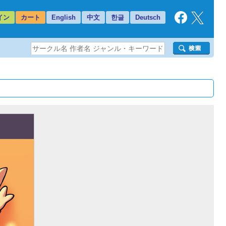
イン
カート
English
中文
한글
Deutsch