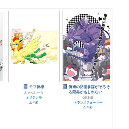
モフ神様
俺達の防衛参謀がそろそ
もし
ろ限界かもしれない
モナ
ふぁんしー☆
オリジナル
QP本舗
全年齢
トランスフォーマー
おお
全年齢