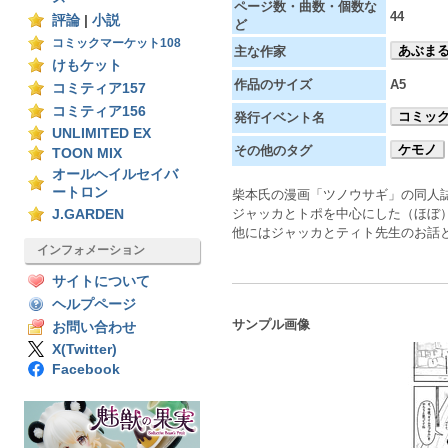
ページ数・曲数・個数な
44
評論
|
小説
ど
コミックマーケット108
あぶま
主な作家
けもケット
作品のサイズ
A5
コミティア157
コミティア156
コミック
発行イベント名
UNLIMITED EX
ケモノ
その他のタグ
TOON MIX
オールヘイルセイバ
ートロン
柴本氏の漫画「ツノウサギ」の同人
ジャッカとトポを中心にした（ほぼ
J.GARDEN
他にはジャッカとティト先生のお話
インフォメーション
サイトについて
ヘルプページ
サンプル画像
お問い合わせ
X(Twitter)
Facebook